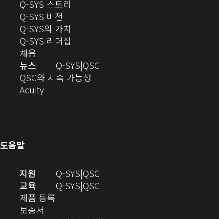
(새
Q-SYS 스토리
로
(새
창
Q-SYS 비전
열
창
으
(새
Q-SYS의 가치
기)
으
로
창
(새
Q-SYS 리더십
(새
로
열
으
창
채용
창
열
기)
로
으
오
뉴스
Q-SYS
QSC
에
기)
열
로
(새
디
QSC와 지속 가능성
서
(새
기)
열
창
오
Acuity
열
창
기)
에
(새
기)
으
서
창
로
열
에
열
기)
서
도움말
기)
열
기)
(새
오
지원
Q-SYS
QSC
창
디
오
교육
Q-SYS
QSC
(새
에
오
디
제품 등록
(새
창
서
(새
오
보증서