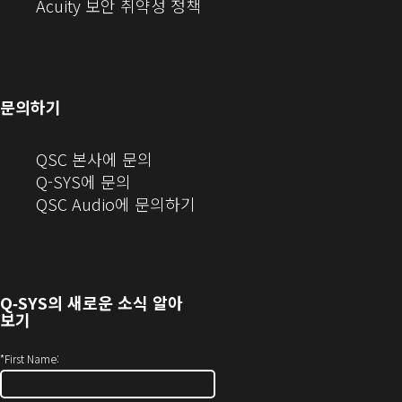
창
에
열
창
(새
(새
Acuity 보안 취약성 정책
으
서
기)
에
창
창
로
열
서
에
으
열
림)
열
서
로
기)
기)
열
열
문의하기
기)
기)
(새
QSC 본사에 문의
창
Q-SYS에 문의
으
(새
QSC Audio에 문의하기
로
창
열
에
기)
서
열
Q‑SYS
의 새로운 소식 알아
기)
보기
*
First Name: