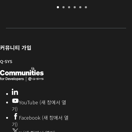
보
지
소
교
문
개
증
원
프
육
서
발
/
포
트
라
자
등
털
웨
이
를
록
어
브
위
및
러
한
커뮤니티 가입
펌
리
Q-
웨
SYS
Q-SYS
어
커
Q-
(새
뮤
니
SYS
창
티
개
으
LinkedIn
(새
발
로
창
YouTube (새 창에서 열
에
자
열
기)
서
커
기)
Facebook (새 창에서 열
열
뮤
기)
기)