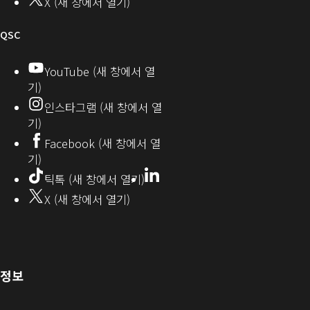
니
X (새 창에서 열기)
티
오
QSC
디
YouTube (새 창에서 열
기)
오
인스타그램 (새 창에서 열
(새
기)
창
Facebook (새 창에서 열
기)
에
LinkedIn
(새
틱톡 (새 창에서 열기)
창
서
X (새 창에서 열기)
에
열
서
열
기)
기)
(새
정보
창
으