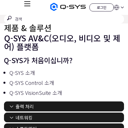
메
로그인
Q-
언
로
뉴
어
SYS
그
검
검
오
인
QSYS.com (English)
색
디
색
제품 & 솔루션
India (English)
오
제
제
Deutsch
출
Q-SYS AV&C(오디오, 비디오 및 제
품
Español
홈
어) 플랫폼
Français
페
이
日本語
지
한국어
Q-SYS가 처음이십니까?
China (中文)
Q-SYS 소개
Q-SYS Control 소개
Q-SYS VisionSuite 소개
출력 처리
네트워킹