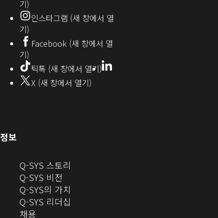
기)
오
인스타그램 (새 창에서 열
(새
기)
창
Facebook (새 창에서 열
기)
에
LinkedIn
(새
틱톡 (새 창에서 열기)
창
서
X (새 창에서 열기)
에
열
서
열
기)
기)
(새
정보
창
으
(새
Q-SYS 스토리
로
(새
창
Q-SYS 비전
열
창
으
(새
Q-SYS의 가치
기)
으
로
창
(새
Q-SYS 리더십
(새
로
열
으
창
채용