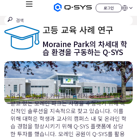
메
로그인
Q-
언
로
뉴
어
SYS
그
검
검
오
인
QSYS.com (English)
색
디
색
India (English)
고등 교육 사례 연구
오
제
제
Deutsch
출
품
Español
Moraine Park의 차세대 학
홈
Français
페
습 환경을 구동하는 Q-SYS
이
日本語
지
한국어
China (中文)
위스콘신 최고의 커뮤니티 칼리지 중 하나로 인정
받고 있는 모레인 파크는 사명을 수행하기 위해 혁
신적인 솔루션을 지속적으로 찾고 있습니다. 이를
위해 대학은 학생과 교사의 캠퍼스 내 및 온라인 학
습 경험을 향상시키기 위해 Q-SYS 플랫폼에 상당
한 투자를 했습니다. 모레인 공원이 Q-SYS를 활용