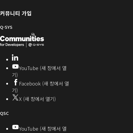
록
어
브
위
및
러
한
커뮤니티 가입
펌
리
Q-
웨
SYS
Q-SYS
어
커
Q-
(새
뮤
니
SYS
창
티
개
으
LinkedIn
(새
발
로
창
YouTube (새 창에서 열
에
자
열
기)
서
커
기)
Facebook (새 창에서 열
열
뮤
기)
기)
니
X (새 창에서 열기)
티
오
QSC
디
YouTube (새 창에서 열