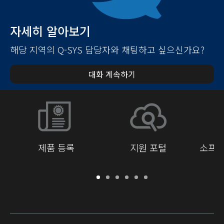
자세히 알아보기
해당 지역의 Q-SYS 담당자와 채팅하고 싶으신가요?
대화 계속하기
제품 등록
지원 포털
소프트
보
지
소
교
문
개
증
원
프
육
서
발
/
포
트
라
자
등
털
웨
이
를