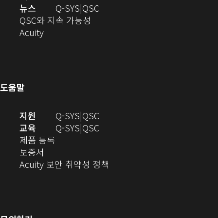
창
열
기)
로
으
오
뉴스
Q-SYS
QSC
에
기)
열
로
(새
디
QSC와 지속 가능성
서
(새
기)
열
창
오
Acuity
열
창
기)
에
(새
기)
으
서
창
로
열
에
열
기)
서
도움말
기)
열
기)
(새
오
지원
Q-SYS
QSC
창
디
오
교육
Q-SYS
QSC
(새
에
오
디
제품 등록
(새
창
서
(새
오
보증서
창
에
열
창
(새
(새
Acuity 보안 취약성 정책
으
서
기)
에
창
창
로
열
서
에
으
열
림)
열
서
로
기)
기)
열
열