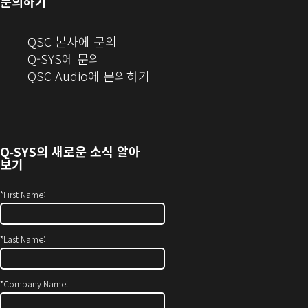
문의하기
기)
기)
(새
QSC 본사에 문의
창
Q-SYS에 문의
으
(새
QSC Audio에 문의하기
로
창
열
에
기)
서
열
Q‑SYS
의 새로운 소식 알아
기)
보기
*
First Name:
*
Last Name:
*
Company Name: