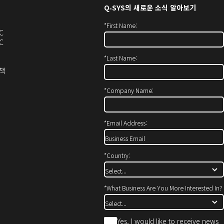
Q‑SYS
의 새로운 소식 알아보기
*
First Name:
오
C
디
오
C
오
디
*
Last Name:
(새
오
창
(새
(새
정책
에
창
창
서
에
으
*
Company Name:
열
서
로
기)
열
열
기)
기)
*
Email Address:
*
Country:
*
What Business Are You More Interested In?
*
Yes, I would like to receive news