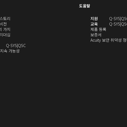
도움말
(새
(새
S 스토리
지원
Q-SYS
QS
(새
창
창
 비전
교육
Q-SYS
QS
창
으
(새
(새
에
S의 가치
제품 등록
으
로
창
(새
(새
창
서
S 리더십
보증서
로
열
으
창
창
에
열
Acuity 보안 취약성 
열
기)
로
으
오
으
서
기)
Q-SYS
QSC
기)
열
로
(새
디
로
열
 지속 가능성
새
기)
열
창
오
열
림)
창
기)
에
(새
기)
으
서
창
로
열
에
열
기)
서
)
열
기)