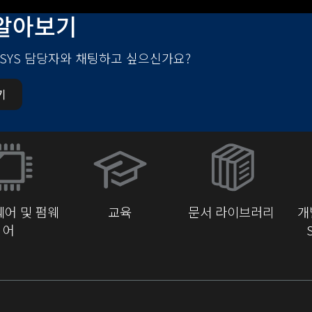
알아보기
-SYS 담당자와 채팅하고 싶으신가요?
기
(새
창
에
서
어 및 펌웨
교육
문서 라이브러리
개
열
어
기)