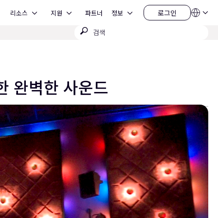
Open 리소스
Open 지원
Open 정보
로그인
리소스
지원
파트너
정보
언
로
어
그
검
QSYS.com (English)
인
India (English)
색
Deutsch
제
Español
출
Français
日本語
위한 완벽한 사운드
한국어
China (中文)