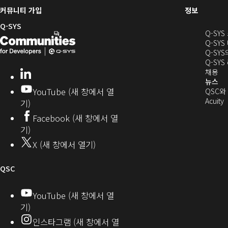
(새
커뮤니티 가입
정보
창
Q-SYS
Q-SY
으
Q-
(새
Q-SYS
로
SYS
창
Q-SY
열
Q-SY
개
으
기)
(새
채용
LinkedIn
(새
발
로
창
뉴스
창
YouTube (새 창에서 열
에
QSC와
에
자
열
서
(
Acuity
기)
서
열
커
기)
Facebook (새 창에서 열
열
기)
뮤
기)
기)
니
X (새 창에서 열기)
기
티
오
QSC
디
YouTube (새 창에서 열
기)
오
인스타그램 (새 창에서 열
(새