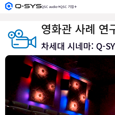
QSC audio
QSC 기업
Q-
SYS
검
오
색
디
영화관 사례 연
오
제
품
차세대 시네마: Q-S
홈
페
이
지