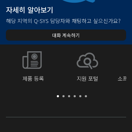
자세히 알아보기
해당 지역의 Q-SYS 담당자와 채팅하고 싶으신가요?
대화 계속하기
제품 등록
지원 포털
소프트
보
지
소
교
문
개
증
원
프
육
서
발
/
포
트
라
자
등
털
웨
이
를
록
어
브
위