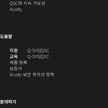
에
기)
열
로
(새
디
QSC와 지속 가능성
서
(새
기)
열
창
오
Acuity
열
창
기)
에
(새
기)
으
서
창
로
열
에
열
기)
서
도움말
기)
열
기)
(새
오
지원
Q-SYS
QSC
창
디
오
교육
Q-SYS
QSC
(새
에
오
디
제품 등록
(새
창
서
(새
오
보증서
창
에
열
창
(새
(새
Acuity 보안 취약성 정책
으
서
기)
에
창
창
로
열
서
에
으
열
림)
열
서
로
기)
기)
열
열
문의하기
기)
기)