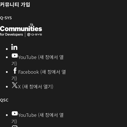
및
러
한
커뮤니티 가입
펌
리
Q-
웨
SYS
Q-SYS
어
커
Q-
(새
뮤
니
SYS
창
티
개
으
LinkedIn
(새
발
로
창
YouTube (새 창에서 열
에
자
열
기)
서
커
기)
Facebook (새 창에서 열
열
뮤
기)
기)
니
X (새 창에서 열기)
티
오
QSC
디
YouTube (새 창에서 열
기)
오