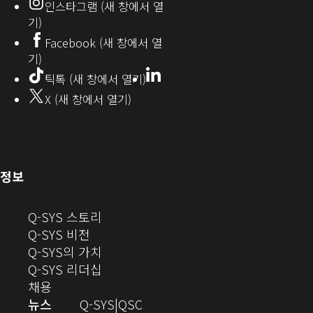
인스타그램 (새 창에서 열
(새
기)
창
Facebook (새 창에서 열
기)
에
LinkedIn
(새
틱톡 (새 창에서 열기)
창
서
X (새 창에서 열기)
에
열
서
열
기)
기)
(새
정보
창
으
(새
Q-SYS 스토리
로
(새
창
Q-SYS 비전
열
창
으
(새
Q-SYS의 가치
기)
으
로
창
(새
Q-SYS 리더십
(새
로
열
으
창
채용
창
열
기)
로
으
오
뉴스
Q-SYS
QSC