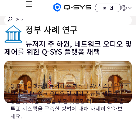
메
로그인
Q-
언
로
뉴
어
SYS
그
검
검
오
인
QSYS.com (English)
색
디
색
India (English)
정부 사례 연구
오
제
제
Deutsch
출
품
Español
뉴저지 주 하원, 네트워크 오디오 및
홈
Français
페
제어를 위한 Q-SYS 플랫폼 채택
이
日本語
지
한국어
China (中文)
Q-SYS 플랫폼이 뉴저지 주 하원의 AV 시스템을 혁
신하여 네트워크 오디오 및 제어 기능을 제공하고
상원 및 하원 의원을 위한 맞춤형 터치스크린 기반
투표 시스템을 구축한 방법에 대해 자세히 알아보
세요.