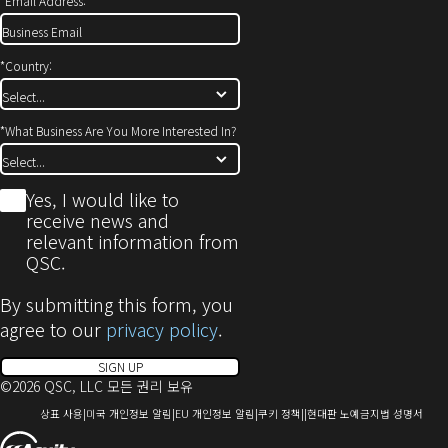
*
Email Address:
*
Country:
*
What Business Are You More Interested In?
*
Yes, I would like to
receive news and
relevant information from
QSC.
By submitting this form, you
agree to our
privacy policy
.
SIGN UP
©2026 QSC, LLC 모든 권리 보유
(새
(새
(새
(새
(새
상표 사용
미국 개인정보 알림
EU 개인정보 알림
쿠키 정책
현대판 노예금지법 성명서
창
창
창
창
창
(새
으
으
으
으
으