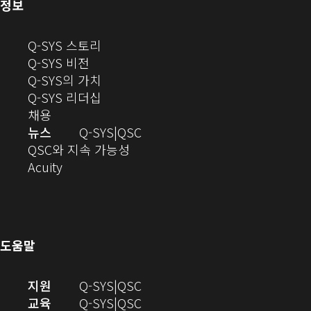
(새
정보
창
으
(새
Q-SYS 스토리
로
(새
창
Q-SYS 비전
열
창
으
(새
Q-SYS의 가치
기)
으
로
창
(새
Q-SYS 리더십
(새
로
열
으
창
채용
창
열
기)
로
으
오
뉴스
Q-SYS
QSC
에
기)
열
로
(새
디
QSC와 지속 가능성
서
(새
기)
열
창
오
Acuity
열
창
기)
에
(새
기)
으
서
창
로
열
에
열
기)
서
도움말
기)
열
기)
(새
오
지원
Q-SYS
QSC
창
디
오
교육
Q-SYS
QSC