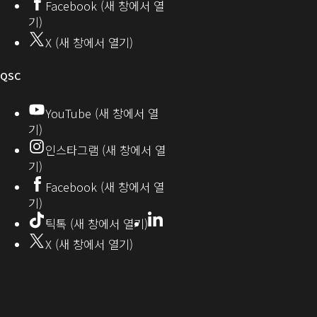
Facebook (새 창에서 열
열
뮤
기)
기)
니
X (새 창에서 열기)
티
오
QSC
디
YouTube (새 창에서 열
기)
오
인스타그램 (새 창에서 열
(새
기)
창
Facebook (새 창에서 열
기)
에
LinkedIn
(새
틱톡 (새 창에서 열기)
창
서
X (새 창에서 열기)
에
열
서
열
기)
기)