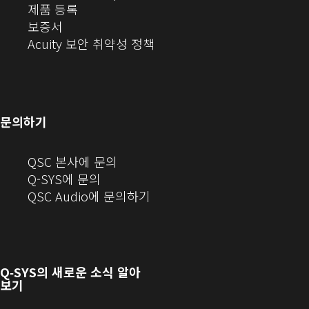
(새
에
오
디
제품 등록
(새
창
서
(새
오
보증서
창
에
열
창
(새
(새
Acuity 보안 취약성 정책
으
서
기)
에
창
창
로
열
서
에
으
열
림)
열
서
로
기)
기)
열
열
문의하기
기)
기)
(새
QSC 본사에 문의
창
Q-SYS에 문의
으
(새
QSC Audio에 문의하기
로
창
열
에
기)
서
열
Q‑SYS
의 새로운 소식 알아
기)
보기