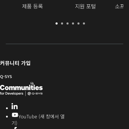
Reflect는 연결된 모든 Q-SYS 제품 및 타사 장치의 데이
제품 등록
지원 포털
소프트
터를 포함하여 연결된 모든 Q-SYS 시스템에 실시간 상태
모니터링과 같은 기능을 제공하여 시스템을 극대화합니
다.
보
지
소
교
문
개
증
원
프
육
서
발
자세히 보기
/
포
트
라
자
등
털
웨
이
를
록
어
브
위
및
러
한
커뮤니티 가입
펌
리
Q-
웨
SYS
Q-SYS
어
커
Q-
(새
뮤
니
SYS
창
티
개
으
LinkedIn
(새
발
로
창
YouTube (새 창에서 열
에
자
열
기)
서
커
기)