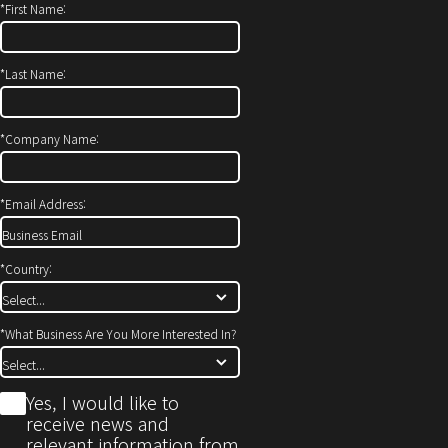
*
First Name:
*
Last Name:
*
Company Name:
*
Email Address:
*
Country:
*
What Business Are You More Interested In?
*
Yes, I would like to
receive news and
relevant information from