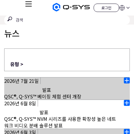
메
로그인
Q-
언
로
뉴
어
SYS
그
검
검
오
인
QSYS.com (English)
색
디
색
India (English)
오
뉴스
제
제
Deutsch
출
품
Español
홈
Français
페
이
日本語
지
한국어
유형 >
China (中文)
2026년 7월 21일
열
발표
기
QSC®, Q-SYS™ 베이징 체험 센터 개장
2026년 6월 8일
중국, 베이징(2026년 7월 21일) - QSC®는 China World
열
Office Tower 1에 새로운 Q-SYS 베이징 체험 센터를 개
발표
기
장한다고 발표했습니다. 이 센터는 고객과 파트너가 다양
QSC®, Q‑SYS™ NVM 시리즈를 사용한 확장성 높은 네트
한 실제 적용 환경에서 Q-SYS 솔루션을 직접 체험하고,
워크 비디오 분배 솔루션 발표
Q-SYS 플랫폼이 어떻게 사려 깊은 설계와 통합 솔루션을
2026년 6월 3일
캘리포니아주 코스타 메사 (2026년 6월 8일) - 오디오, 비