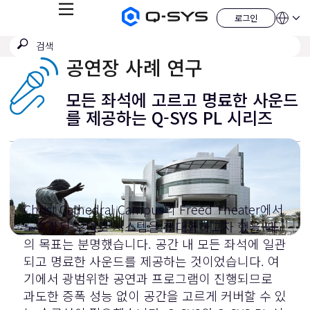
메
로그인
Q-
언
로
뉴
어
SYS
그
검
검
오
인
QSYS.com (English)
색
디
색
India (English)
공연장 사례 연구
오
제
제
Deutsch
출
품
Español
모든 좌석에 고르고 명료한 사운드
홈
Français
페
를 제공하는 Q-SYS PL 시리즈
이
日本語
지
한국어
China (中文)
Christ Cathedral Campus의 Freed Theater에서
노후화된 오디오 시스템을 현대화하고자 했을 때
의 목표는 분명했습니다. 공간 내 모든 좌석에 일관
되고 명료한 사운드를 제공하는 것이었습니다. 여
기에서 광범위한 공연과 프로그램이 진행되므로
과도한 증폭 성능 없이 공간을 고르게 커버할 수 있