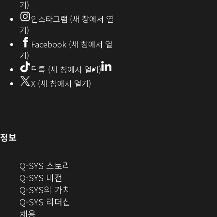
기)
오
인스타그램 (새 창에서 열
(새
기)
창
Facebook (새 창에서 열
기)
에
LinkedIn
(새
틱톡 (새 창에서 열기)
창
서
X (새 창에서 열기)
에
열
서
열
기)
기)
(새
정보
창
으
(새
Q-SYS 스토리
로
(새
창
Q-SYS 비전
열
창
으
(새
Q-SYS의 가치
기)
으
로
창
(새
Q-SYS 리더십
(새
로
열
으
창
채용