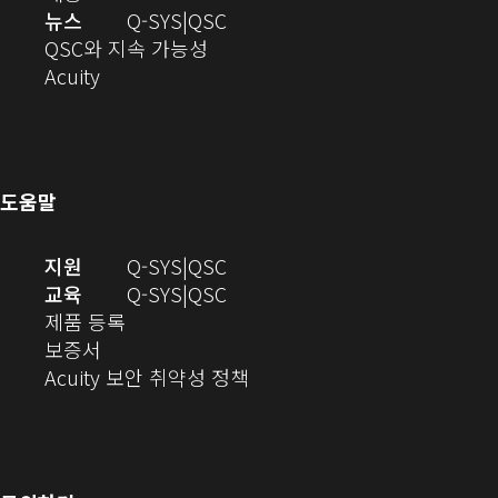
창
열
기)
로
으
오
뉴스
Q-SYS
QSC
에
기)
열
로
(새
디
QSC와 지속 가능성
서
(새
기)
열
창
오
Acuity
열
창
기)
에
(새
기)
으
서
창
로
열
에
열
기)
서
도움말
기)
열
기)
(새
오
지원
Q-SYS
QSC
창
디
오
교육
Q-SYS
QSC
(새
에
오
디
제품 등록
(새
창
서
(새
오
보증서
창
에
열
창
(새
(새
Acuity 보안 취약성 정책
으
서
기)
에
창
창
로
열
서
에
으
열
림)
열
서
로
기)
기)
열
열