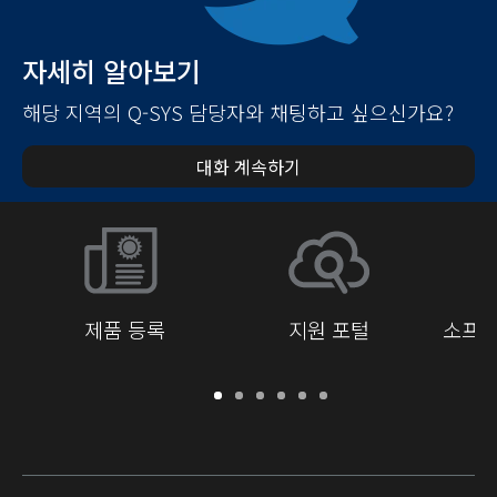
자세히 알아보기
해당 지역의 Q-SYS 담당자와 채팅하고 싶으신가요?
대화 계속하기
제품 등록
지원 포털
소프트
보
지
소
교
문
개
증
원
프
육
서
발
/
포
트
라
자
등
털
웨
이
를