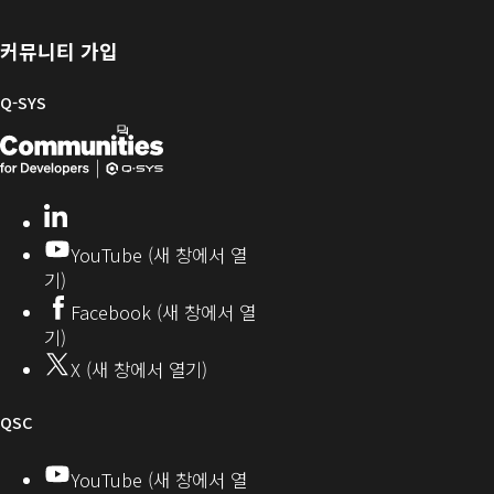
록
어
브
위
및
러
한
커뮤니티 가입
펌
리
Q-
웨
SYS
Q-SYS
어
커
Q-
(새
뮤
니
SYS
창
티
개
으
LinkedIn
(새
발
로
창
YouTube (새 창에서 열
에
자
열
기)
서
커
기)
Facebook (새 창에서 열
열
뮤
기)
기)
니
X (새 창에서 열기)
티
오
QSC
디
YouTube (새 창에서 열