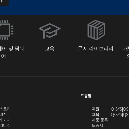
(새
창
에
서
어 및 펌웨
교육
문서 라이브러리
개
열
어
기)
도움말
(새
(새
S 스토리
지원
Q-SYS
QS
(새
창
창
 비전
교육
Q-SYS
QS
창
으
(새
(새
에
S의 가치
제품 등록
으
로
창
(새
(새
창
서
S 리더십
보증서