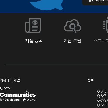
제품 등록
지원 포털
소프트웨
(새
커뮤니티 가입
정보
창
Q-SYS
Q-SY
으
Q-
(새
Q-SYS
로
SYS
창
Q-SY
열
Q-SY
개
으