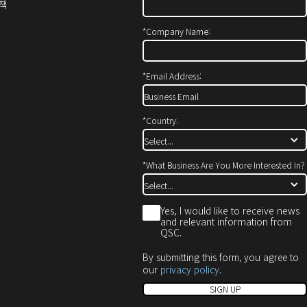
창
(새
(새
정책
에
창
창
서
에
으
*
Company Name:
열
서
로
기)
열
열
기)
기)
*
Email Address:
*
Country:
*
What Business Are You More Interested In?
*
Yes, I would like to receive news
and relevant information from
QSC.
By submitting this form, you agree to
our
privacy policy
.
SIGN UP