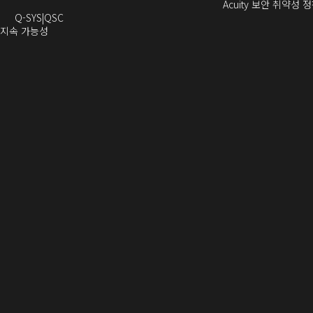
로
열
으
창
창
에
열
Acuity 보안 취약성 
열
기)
로
으
오
으
서
기)
Q-SYS
QSC
기)
열
로
(새
디
로
열
 지속 가능성
새
기)
열
창
오
열
림)
창
기)
에
(새
기)
으
서
창
로
열
에
열
기)
서
)
열
기)