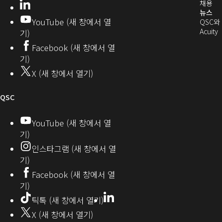
기)
(새
채용
LinkedIn
(새
발
로
창
뉴스
창
YouTube (새 창에서 열
에
QSC와
에
자
열
서
(
Acuity
기)
서
열
커
기)
Facebook (새 창에서 열
열
기)
뮤
기)
기)
니
X (새 창에서 열기)
기
티
오
QSC
디
YouTube (새 창에서 열
기)
오
인스타그램 (새 창에서 열
(새
기)
창
Facebook (새 창에서 열
기)
에
LinkedIn
(새
틱톡 (새 창에서 열기)
창
서
X (새 창에서 열기)
에