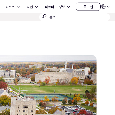
Open 리소스
Open 지원
Open 정보
로그인
리소스
지원
파트너
정보
언
로
어
그
검
QSYS.com (English)
인
India (English)
색
Deutsch
제
Español
출
Français
日本語
한국어
China (中文)