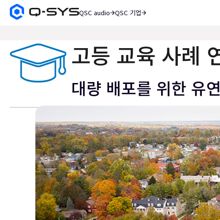
QSC audio
QSC 기업
Q-
SYS
검
오
색
디
고등 교육 사례 
오
제
품
대량 배포를 위한 유연
홈
페
이
지