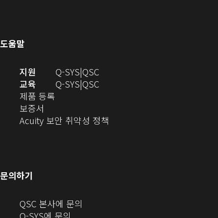
열
창
기)
에
(새
기)
으
서
창
로
열
에
열
기)
서
도움말
기)
열
기)
(새
오
지원
Q-SYS
QSC
창
디
오
교육
Q-SYS
QSC
(새
에
오
디
제품 등록
(새
창
서
(새
오
보증서
창
에
열
창
(새
(새
Acuity 보안 취약성 정책
으
서
기)
에
창
창
로
열
서
에
으
열
림)
열
서
로
기)
기)
열
열
문의하기
기)
기)
(새
QSC 본사에 문의
창
Q-SYS에 문의