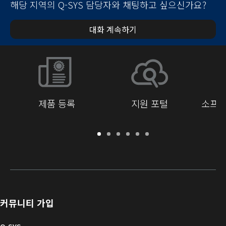
해당 지역의 Q-SYS 담당자와 채팅하고 싶으신가요?
대화 계속하기
제품 등록
지원 포털
소프트
보
지
소
교
문
개
증
원
프
육
서
발
/
포
트
라
자
등
털
웨
이
를
록
어
브
위
및
러
한
커뮤니티 가입
펌
리
Q-
웨
SYS