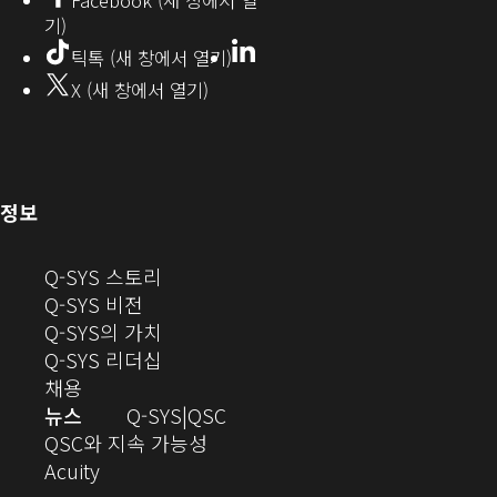
기)
에
LinkedIn
(새
틱톡 (새 창에서 열기)
창
서
X (새 창에서 열기)
에
열
서
열
기)
기)
(새
정보
창
으
(새
Q-SYS 스토리
로
(새
창
Q-SYS 비전
열
창
으
(새
Q-SYS의 가치
기)
으
로
창
(새
Q-SYS 리더십
(새
로
열
으
창
채용
창
열
기)
로
으
오
뉴스
Q-SYS
QSC
에
기)
열
로
(새
디
QSC와 지속 가능성
서
(새
기)
열
창
오
Acuity