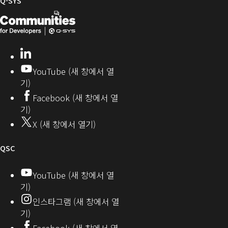
Q-SYS
어
커
Q-
(새
뮤
니
SYS
창
티
개
으
LinkedIn
(새
발
로
창
YouTube (새 창에서 열
에
자
열
기)
서
커
기)
Facebook (새 창에서 열
열
뮤
기)
기)
니
X (새 창에서 열기)
티
오
QSC
디
YouTube (새 창에서 열
기)
오
인스타그램 (새 창에서 열
(새
기)
창
Facebook (새 창에서 열