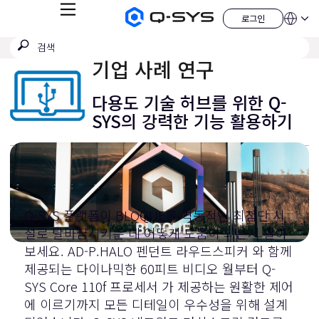
메
로그인
Q-
언
로
뉴
어
SYS
그
검
검
오
인
QSYS.com (English)
색
디
색
India (English)
기업 사례 연구
오
제
제
Deutsch
출
품
Español
다용도 기술 허브를 위한 Q-
홈
Français
페
SYS의 강력한 기능 활용하기
이
日本語
지
한국어
China (中文)
Q-SYS 플랫폼이 BLOQUE를 역동적인 최첨단 시
설로 탈바꿈시키는 데 어떻게 도움이 되는지 알아
보세요.
AD-P.HALO 펜던트 라우드스피커
와 함께
제공되는 다이나믹한 60피트 비디오 월부터
Q-
SYS Core 110f 프로세서
가 제공하는 원활한 제어
에 이르기까지 모든 디테일이 우수성을 위해 설계