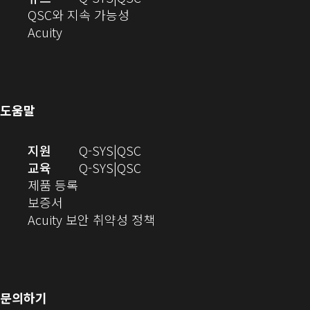
에
기)
열
로
(새
디
QSC와 지속 가능성
서
(새
기)
열
창
오
Acuity
열
창
기)
에
(새
기)
으
서
창
로
열
에
열
기)
서
도움말
기)
열
기)
(새
오
지원
Q-SYS
QSC
창
디
오
교육
Q-SYS
QSC
(새
에
오
디
제품 등록
(새
창
서
(새
오
보증서
창
에
열
창
(새
(새
Acuity 보안 취약성 정책
으
서
기)
에
창
창
로
열
서
에
으
열
림)
열
서
로
기)
기)
열
열
문의하기
기)
기)