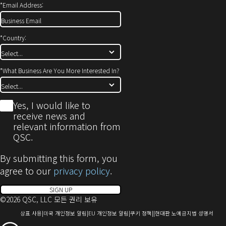
*
Email Address:
*
Country:
*
What Business Are You More Interested In?
*
Yes, I would like to
receive news and
relevant information from
QSC.
By submitting this form, you
agree to our
privacy policy
.
SIGN UP
©2026 QSC, LLC 모든 권리 보유
(새
(새
(새
(새
(새
상표 사용
미국 개인정보 알림
EU 개인정보 알림
쿠키 정책
현대판 노예금지법 성명서
창
창
창
창
창