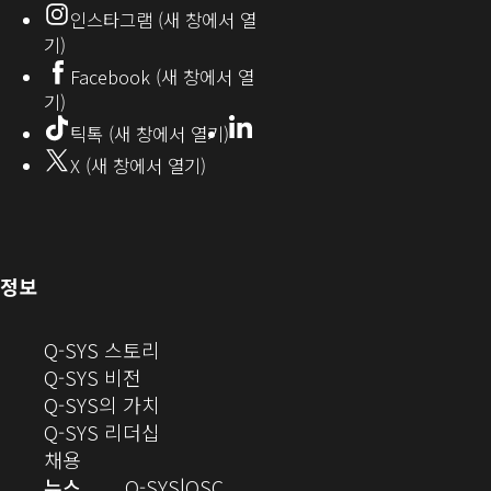
인스타그램 (새 창에서 열
(새
기)
창
Facebook (새 창에서 열
기)
에
LinkedIn
(새
틱톡 (새 창에서 열기)
창
서
X (새 창에서 열기)
에
열
서
열
기)
기)
(새
정보
창
으
(새
Q-SYS 스토리
로
(새
창
Q-SYS 비전
열
창
으
(새
Q-SYS의 가치
기)
으
로
창
(새
Q-SYS 리더십
(새
로
열
으
창
채용
창
열
기)
로
으
오
뉴스
Q-SYS
QSC