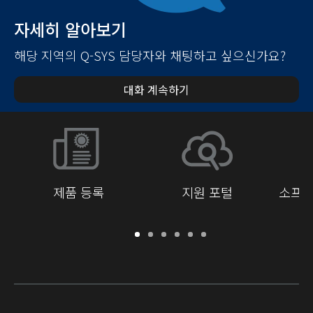
자세히 알아보기
해당 지역의 Q-SYS 담당자와 채팅하고 싶으신가요?
대화 계속하기
제품 등록
지원 포털
소프트
보
지
소
교
문
개
증
원
프
육
서
발
/
포
트
라
자
등
털
웨
이
를
록
어
브
위