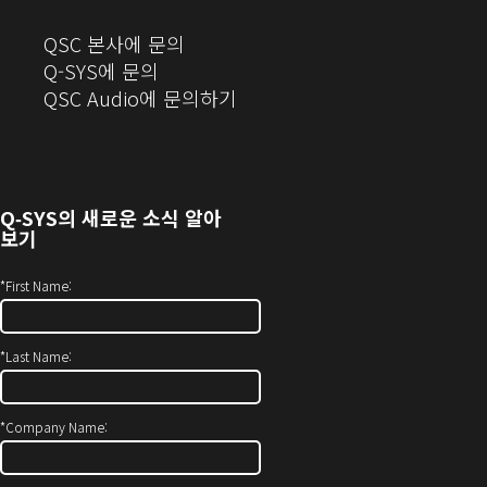
(새
QSC 본사에 문의
창
Q-SYS에 문의
으
(새
QSC Audio에 문의하기
로
창
열
에
기)
서
열
Q‑SYS
의 새로운 소식 알아
기)
보기
*
First Name:
*
Last Name:
*
Company Name: