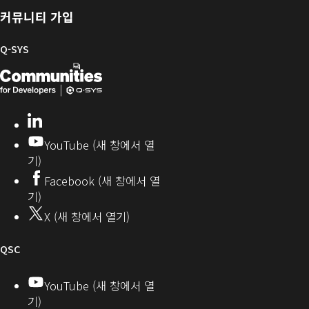
및
러
한
커뮤니티 가입
펌
리
Q-
웨
SYS
Q-SYS
어
커
Q-
(새
뮤
니
SYS
창
티
개
으
LinkedIn
(새
발
로
창
YouTube (새 창에서 열
에
자
열
기)
서
커
기)
Facebook (새 창에서 열
열
뮤
기)
기)
니
X (새 창에서 열기)
티
오
QSC
디
YouTube (새 창에서 열
기)
오