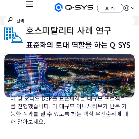
메
로그인
Q-
언
로
뉴
어
SYS
그
검
검
오
인
QSYS.com (English)
색
디
색
India (English)
호스피탈리티 사례 연구
오
제
제
Deutsch
출
품
Español
표준화의 토대 역할을 하는 Q-SYS
홈
Français
페
이
日本語
지
한국어
China (中文)
Q-SYS는 세미놀 게이밍 및 하드락 인터내셔널과
협력하여 카페, 호텔, 리조트, 카지노 전체에서 제
어 및 오디오 DSP를 표준화하는 대규모 프로젝트
를 진행했습니다. 이 대규모 이니셔티브가 반복 가
능한 성과를 낼 수 있도록 하는 핵심 우선순위에 대
해 알아보세요.