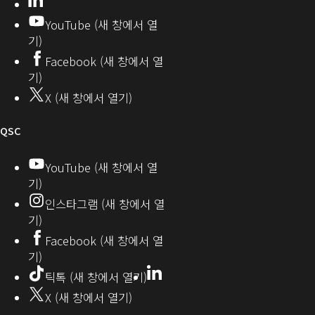
발
로
창
YouTube (새 창에서 열
에
자
열
기)
서
커
기)
Facebook (새 창에서 열
열
뮤
기)
기)
니
X (새 창에서 열기)
티
오
QSC
디
YouTube (새 창에서 열
기)
오
인스타그램 (새 창에서 열
(새
기)
창
Facebook (새 창에서 열
기)
에
LinkedIn
(새
틱톡 (새 창에서 열기)
창
서
X (새 창에서 열기)
에