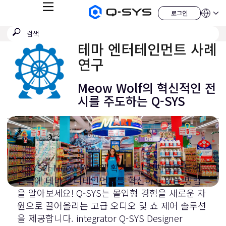
메
로그인
Q-
언
로
뉴
어
SYS
그
검
검
오
인
QSYS.com (English)
색
디
색
India (English)
테마 엔터테인먼트 사례
오
제
제
Deutsch
연구
출
품
Español
홈
Français
페
Meow Wolf의 혁신적인 전
이
日本語
지
시를 주도하는 Q-SYS
한국어
China (中文)
Q-SYS가 Meow Wolf의 획기적인 설치물을 통해
전국에 테마 엔터테인먼트를 혁신하고 있는 방법
을 알아보세요! Q-SYS는 몰입형 경험을 새로운 차
원으로 끌어올리는 고급 오디오 및 쇼 제어 솔루션
을 제공합니다.
integrator Q-SYS Designer