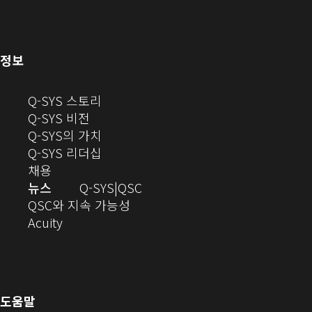
열
서
열
기)
기)
(새
정보
창
으
(새
Q-SYS 스토리
로
(새
창
Q-SYS 비전
열
창
으
(새
Q-SYS의 가치
기)
으
로
창
(새
Q-SYS 리더십
(새
로
열
으
창
채용
창
열
기)
로
으
오
뉴스
Q-SYS
QSC
에
기)
열
로
(새
디
QSC와 지속 가능성
서
(새
기)
열
창
오
Acuity
열
창
기)
에
(새
기)
으
서
창
로
열
에
열
기)
서
도움말
기)
열