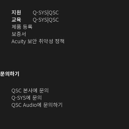
기)
(새
오
지원
Q-SYS
QSC
창
디
오
교육
Q-SYS
QSC
(새
에
오
디
제품 등록
(새
창
서
(새
오
보증서
창
에
열
창
(새
(새
Acuity 보안 취약성 정책
으
서
기)
에
창
창
로
열
서
에
으
열
림)
열
서
로
기)
기)
열
열
문의하기
기)
기)
(새
QSC 본사에 문의
창
Q-SYS에 문의
으
(새
QSC Audio에 문의하기
로
창
열
에
기)
서