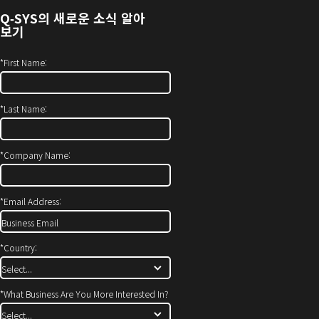
열
Q‑SYS
의 새로운 소식 알아
기)
보기
*
First Name:
*
Last Name:
*
Company Name:
*
Email Address:
*
Country:
*
What Business Are You More Interested In?