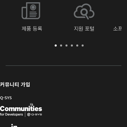
제품 등록
지원 포털
소프트
보
지
소
교
문
개
증
원
프
육
서
발
/
포
트
라
자
등
털
웨
이
를
록
어
브
위
및
러
한
커뮤니티 가입
펌
리
Q-
웨
SYS
Q-SYS
어
커
Q-
(새
뮤
니
SYS
창
티
개
으
LinkedIn
(새