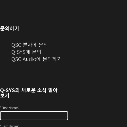
으
서
기)
에
창
창
로
열
서
에
으
열
림)
열
서
로
기)
기)
열
열
문의하기
기)
기)
(새
QSC 본사에 문의
창
Q-SYS에 문의
으
(새
QSC Audio에 문의하기
로
창
열
에
기)
서
열
Q‑SYS
의 새로운 소식 알아
기)
보기
*
First Name:
*
Last Name: