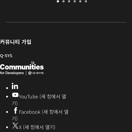
보
지
소
교
문
개
증
원
프
육
서
발
/
포
트
라
자
등
털
웨
이
를
록
어
브
위
및
러
한
커뮤니티 가입
펌
리
Q-
웨
SYS
Q-SYS
어
커
Q-
(새
뮤
니
SYS
창
티
개
으
LinkedIn
(새
발
로
창
YouTube (새 창에서 열
에
자
열
기)
서
커
기)
Facebook (새 창에서 열
열
뮤
기)
기)
니
X (새 창에서 열기)