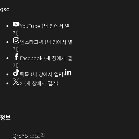
티
오
QSC
디
YouTube (새 창에서 열
기)
오
인스타그램 (새 창에서 열
(새
기)
창
Facebook (새 창에서 열
기)
에
LinkedIn
(새
틱톡 (새 창에서 열기)
창
서
X (새 창에서 열기)
에
열
서
열
기)
기)
(새
정보
창
으
(새
Q-SYS 스토리