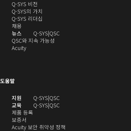
로
(새
창
Q-SYS 비전
열
창
으
(새
Q-SYS의 가치
기)
으
로
창
(새
Q-SYS 리더십
(새
로
열
으
창
채용
창
열
기)
로
으
오
뉴스
Q-SYS
QSC
에
기)
열
로
(새
디
QSC와 지속 가능성
서
(새
기)
열
창
오
Acuity
열
창
기)
에
(새
기)
으
서
창
로
열
에
열
기)
서
도움말
기)
열
기)
(새
오
지원
Q-SYS
QSC
창
디
오
교육
Q-SYS
QSC
(새
에
오
디
제품 등록
(새
창
서
(새
오
보증서
창
에
열
창
(새
(새
Acuity 보안 취약성 정책