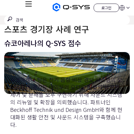
메
로그인
Q-
언
로
뉴
어
SYS
그
검
검
오
인
QSYS.com (English)
색
디
색
스포츠 경기장 사례 연구
India (English)
오
제
제
Deutsch
출
품
Español
슈코아레나의 Q-SYS 점수
홈
Français
페
이
日本語
지
한국어
China (中文)
슈코아레나 팀은 전기 음향 비상 경보 시스템의 모
니터링과 경기장 내외부의 오디오 신호의 유연한
제어 및 분배를 모두 구현하기 위해 사운드 시스템
의 리뉴얼 및 확장을 의뢰했습니다. 파트너인
Beckhoff Technik und Design GmbH와 함께 현
대화된 생활 안전 및 사운드 시스템을 구축했습니
다.