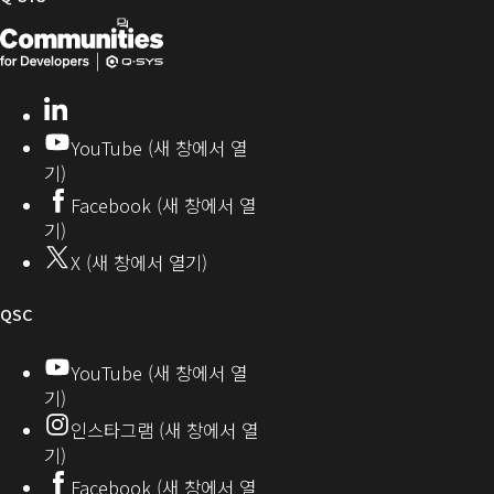
어
커
Q-
(새
뮤
니
SYS
창
티
개
으
LinkedIn
(새
발
로
창
YouTube (새 창에서 열
에
자
열
기)
서
커
기)
Facebook (새 창에서 열
열
뮤
기)
기)
니
X (새 창에서 열기)
티
오
QSC
디
YouTube (새 창에서 열
기)
오
인스타그램 (새 창에서 열
(새
기)
창
Facebook (새 창에서 열