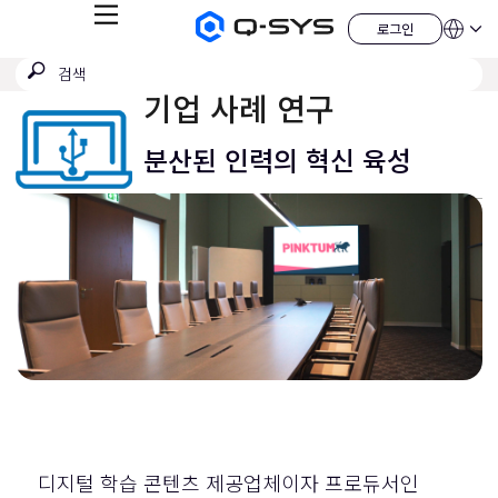
메
로그인
Q-
언
로
뉴
어
SYS
그
검
검
오
인
QSYS.com (English)
색
디
색
India (English)
기업 사례 연구
오
제
제
Deutsch
출
품
Español
분산된 인력의 혁신 육성
홈
Français
페
이
日本語
지
한국어
China (中文)
디지털 학습 콘텐츠 제공업체이자 프로듀서인