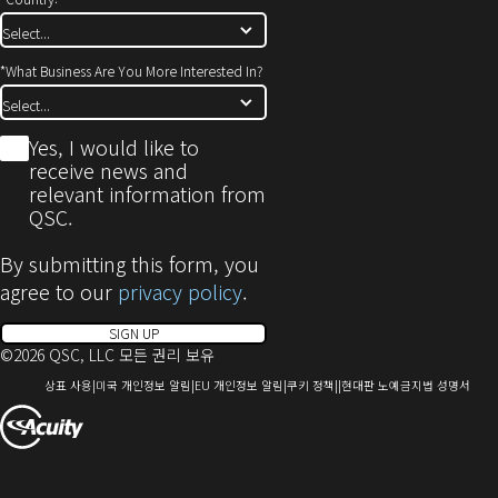
*
What Business Are You More Interested In?
*
Yes, I would like to
receive news and
relevant information from
QSC.
By submitting this form, you
agree to our
privacy policy
.
SIGN UP
©2026 QSC, LLC 모든 권리 보유
(새
(새
(새
(새
(새
상표 사용
미국 개인정보 알림
EU 개인정보 알림
쿠키 정책
현대판 노예금지법 성명서
창
창
창
창
창
(새
으
으
으
으
으
로
로
로
로
로
창
열
열
열
열
열
에
기)
기)
기)
기)
기)
서