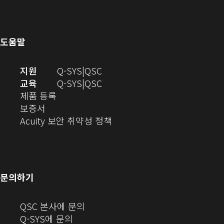
기)
으
서
창
로
열
에
열
기)
서
도움말
기)
열
기)
(새
오
지원
Q-SYS
QSC
창
디
오
교육
Q-SYS
QSC
(새
에
오
디
제품 등록
(새
창
서
(새
오
보증서
창
에
열
창
(새
(새
Acuity 보안 취약성 정책
으
서
기)
에
창
창
로
열
서
에
으
열
림)
열
서
로
기)
기)
열
열
문의하기
기)
기)
(새
QSC 본사에 문의
창
Q-SYS에 문의