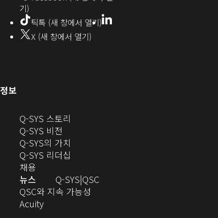
기)
에
LinkedIn
(새
틱톡 (새 창에서 열기)
창
서
X (새 창에서 열기)
에
열
서
열
기)
기)
(새
정보
창
으
(새
Q-SYS 스토리
로
(새
창
Q-SYS 비전
열
창
으
(새
Q-SYS의 가치
기)
으
로
창
(새
Q-SYS 리더십
(새
로
열
으
창
채용
창
열
기)
로
으
오
뉴스
Q-SYS
QSC
에
기)
열
로
(새
디
QSC와 지속 가능성
서
(새
기)
열
창
오
Acuity
열
창
기)
에
(새