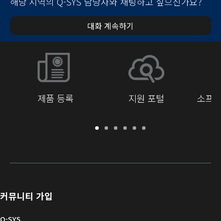
해당 지역의 Q-SYS 담당자와 채팅하고 싶으신가요?
대화 계속하기
제품 등록
지원 포털
소프트
보
지
소
교
문
개
증
원
프
육
서
발
/
포
트
라
자
등
털
웨
이
를
록
어
브
위
및
러
한
커뮤니티 가입
펌
리
Q-
웨
SYS
Q-SYS