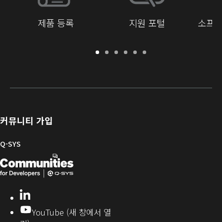
제품 등록
지원 포털
소프트
보
지
소
교
문
개
증
원
프
육
서
발
/
포
트
라
자
등
털
웨
이
를
록
어
브
위
및
러
한
커뮤니티 가입
펌
리
Q-
웨
SYS
Q-SYS
어
커
Q-
(새
뮤
니
SYS
창
티
개
으
LinkedIn
(새
발
로
창
YouTube (새 창에서 열
에
자
열