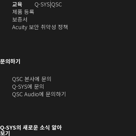
창
디
오
교육
Q-SYS
QSC
(새
에
오
디
제품 등록
(새
창
서
(새
오
보증서
창
에
열
창
(새
(새
Acuity 보안 취약성 정책
으
서
기)
에
창
창
로
열
서
에
으
열
림)
열
서
로
기)
기)
열
열
문의하기
기)
기)
(새
QSC 본사에 문의
창
Q-SYS에 문의
으
(새
QSC Audio에 문의하기
로
창
열
에
기)
서
열
Q‑SYS
의 새로운 소식 알아
기)
보기