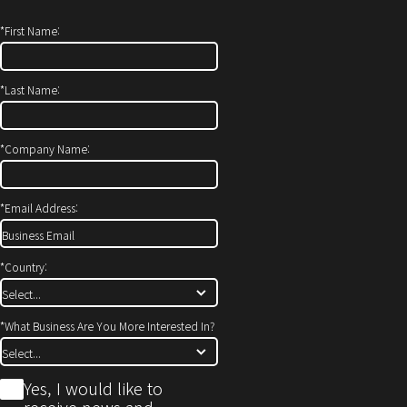
*
First Name:
*
Last Name:
*
Company Name:
*
Email Address:
*
Country:
*
What Business Are You More Interested In?
*
Yes, I would like to
receive news and