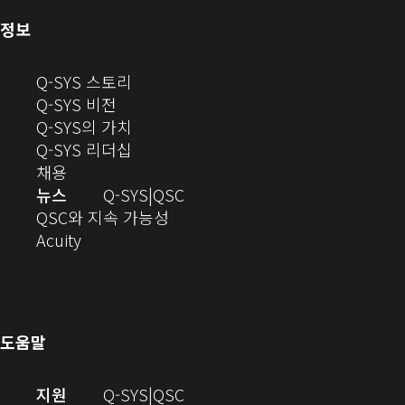
기)
(새
정보
창
으
(새
Q-SYS 스토리
로
(새
창
Q-SYS 비전
열
창
으
(새
Q-SYS의 가치
기)
으
로
창
(새
Q-SYS 리더십
(새
로
열
으
창
채용
창
열
기)
로
으
오
뉴스
Q-SYS
QSC
에
기)
열
로
(새
디
QSC와 지속 가능성
서
(새
기)
열
창
오
Acuity
열
창
기)
에
(새
기)
으
서
창
로
열
에
열
기)
서
도움말
기)
열
기)
(새
오
지원
Q-SYS
QSC