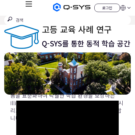
메
로그인
Q-
언
로
뉴
어
SYS
그
검
검
오
인
QSYS.com (English)
색
디
색
India (English)
고등 교육 사례 연구
오
제
제
Deutsch
출
품
Español
Q-SYS를 통한 동적 학습 공간
홈
Français
페
이
日本語
지
한국어
China (中文)
지원 티켓을 50%까지 줄이는 데 도움이 된 Q-SYS
Reflect를 비롯하여 캠퍼스 전체에서 Q-SYS 플랫
폼을 표준화하여 탁월한 학습 환경을 보장하는
Illinois College의 방법을 알아보세요. 또한 NV 시
리즈는 학생과 교직원을 위한 협업 환경을 조성합
니다.