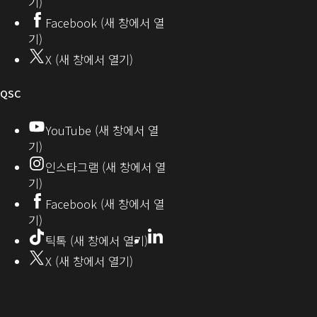
기)
서
커
기)
Facebook (새 창에서 열
열
뮤
기)
기)
니
X (새 창에서 열기)
티
오
QSC
디
YouTube (새 창에서 열
기)
오
인스타그램 (새 창에서 열
(새
기)
창
Facebook (새 창에서 열
기)
에
LinkedIn
(새
틱톡 (새 창에서 열기)
창
서
X (새 창에서 열기)
에
열
서
열
기)