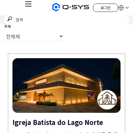
메
로그인
Q-
언
로
뉴
어
SYS
그
검
검
오
인
QSYS.com (English)
색
디
색
India (English)
주제
오
제
제
Deutsch
출
품
Español
홈
Français
페
이
日本語
지
한국어
China (中文)
Igreja Batista do Lago Norte