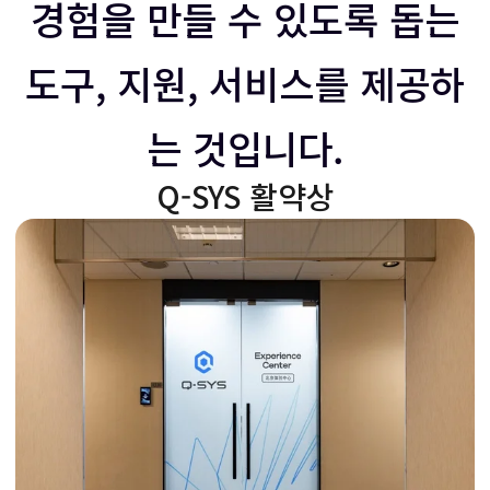
쪽
쪽
경험을 만들 수 있도록 돕는
도구, 지원, 서비스를 제공하
으
으
는 것입니다.
로
로
Q-SYS 활약상
슬
슬
라
라
이
이