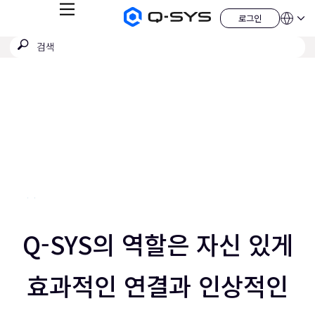
메
로그인
Q-
언
로
뉴
어
SYS
그
검
검
오
인
QSYS.com (English)
색
디
색
India (English)
현
오
제
제
Deutsch
재
출
품
Español
홈
슬
Français
페
이
日本語
라
지
한국어
이
China (中文)
드:
3
오
/
5
Q-SYS의 역할은 자신 있게
왼
른
효과적인 연결과 인상적인