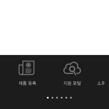
네트워크 스위치
제품 등록
지원 포털
소프트
보
지
소
교
문
개
증
원
프
육
서
발