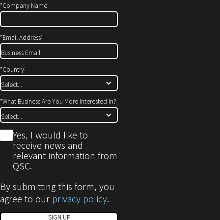
*
Company Name:
*
Email Address:
*
Country:
*
What Business Are You More Interested In?
*
Yes, I would like to
receive news and
relevant information from
QSC.
By submitting this form, you
agree to our
privacy policy
.
SIGN UP