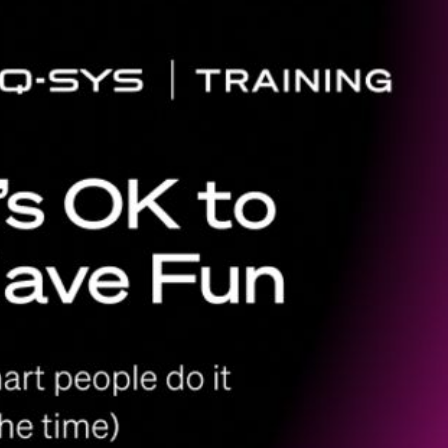
재
슬
라
이
드:
1
/
1