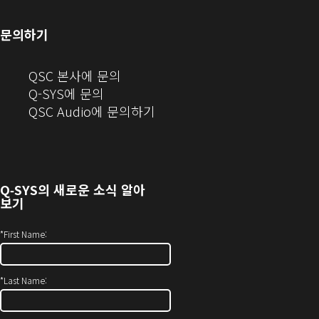
열
림)
열
서
로
기)
기)
열
열
문의하기
기)
기)
(새
QSC 본사에 문의
창
Q-SYS에 문의
으
(새
QSC Audio에 문의하기
로
창
열
에
기)
서
열
Q‑SYS
의 새로운 소식 알아
기)
보기
*
First Name:
*
Last Name: