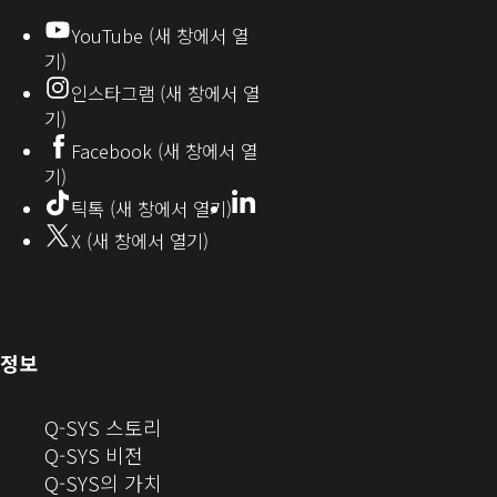
디
YouTube (새 창에서 열
기)
오
인스타그램 (새 창에서 열
(새
기)
창
Facebook (새 창에서 열
기)
에
LinkedIn
(새
틱톡 (새 창에서 열기)
창
서
X (새 창에서 열기)
에
열
서
열
기)
기)
(새
정보
창
으
(새
Q-SYS 스토리
로
(새
창
Q-SYS 비전
열
창
으
(새
Q-SYS의 가치
기)