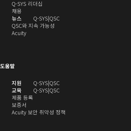
으
로
창
(새
Q-SYS 리더십
(새
로
열
으
창
채용
창
열
기)
로
으
오
뉴스
Q-SYS
QSC
에
기)
열
로
(새
디
QSC와 지속 가능성
서
(새
기)
열
창
오
Acuity
열
창
기)
에
(새
기)
으
서
창
로
열
에
열
기)
서
도움말
기)
열
기)
(새
오
지원
Q-SYS
QSC
창
디
오
교육
Q-SYS
QSC
(새
에
오
디
제품 등록
(새
창
서
(새
오
보증서
창
에
열
창
(새
(새
Acuity 보안 취약성 정책
으
서
기)
에
창
창
로
열
서
에
으