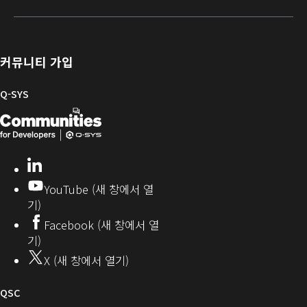
/
포
트
라
자
등
털
웨
이
를
록
어
브
위
및
러
한
커뮤니티 가입
펌
리
Q-
웨
SYS
Q-SYS
어
커
Q-
(새
뮤
니
SYS
창
티
개
으
LinkedIn
(새
발
로
창
YouTube (새 창에서 열
에
자
열
기)
서
커
기)
Facebook (새 창에서 열
열
뮤
기)
기)
니
X (새 창에서 열기)
티
오
QSC