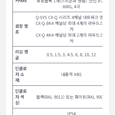
커넥터
유로블록 1개(스피콘과 병렬): 단선 8-24
AWG, 4극
Q-SYS CX-Q 시리즈 4채널 네트워크 앰프
CX-Q 8K4 채널당 최대 4개의 라우드스피
권장 앰
커
프
CX-Q 4K4 채널당 최대 2개의 라우드스피
커
리깅 앵
0.5, 1.5, 3, 4.5, 6, 8, 10, 12
글
인클로
저 소
내충격 ABS
재:
인클로
저 색
블랙(RAL 9011) 또는 화이트(RAL 9003)
상:
IP54