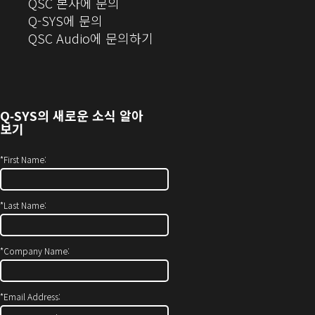
(새
QSC 본사에 문의
창
Q-SYS에 문의
으
(새
QSC Audio에 문의하기
로
창
열
에
기)
서
열
Q‑SYS
의 새로운 소식 알아
기)
보기
*
First Name:
*
Last Name:
*
Company Name:
*
Email Address: