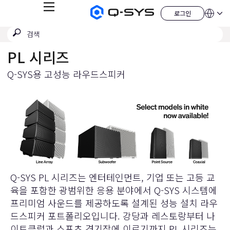
메
로그인
Q-
언
로
뉴
어
SYS
그
검
검
오
인
QSYS.com (English)
색
디
색
India (English)
오
PL 시리즈
제
제
Deutsch
출
품
Español
홈
Q-SYS용 고성능 라우드스피커
Français
페
이
日本語
지
한국어
China (中文)
Q-SYS PL 시리즈는 엔터테인먼트, 기업 또는 고등 교
육을 포함한 광범위한 응용 분야에서 Q-SYS 시스템에
프리미엄 사운드를 제공하도록 설계된 성능 설치 라우
드스피커 포트폴리오입니다. 강당과 레스토랑부터 나
이트클럽과 스포츠 경기장에 이르기까지 PL 시리즈는