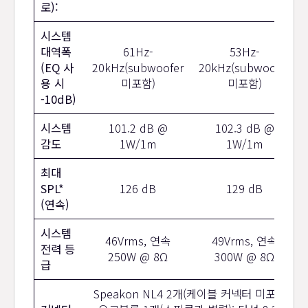
로):
시스템
대역폭
61Hz-
53Hz-
(EQ 사
20kHz(subwoofer
20kHz(subwoofer
용 시
미포함)
미포함)
-10dB)
시스템
101.2 dB @
102.3 dB @
감도
1W/1m
1W/1m
최대
SPL*
126 dB
129 dB
(연속)
시스템
46Vrms, 연속
49Vrms, 연속
전력 등
250W @ 8Ω
300W @ 8Ω
급
Speakon NL4 2개(케이블 커넥터 미포함)