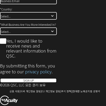
*
Country:
*
What Business Are You More Interested In?
*
Yes, I would like to
receive news and
relevant information from
QSC.
By submitting this form, you
agree to our
privacy policy
.
SIGN UP
©2026 QSC, LLC 모든 권리 보유
(새
(새
(새
(새
(새
상표 사용
미국 개인정보 알림
EU 개인정보 알림
쿠키 정책
현대판 노예금지법 성명서
창
창
창
창
창
(새
으
으
으
으
으
로
로
로
로
로
창
열
열
열
열
열