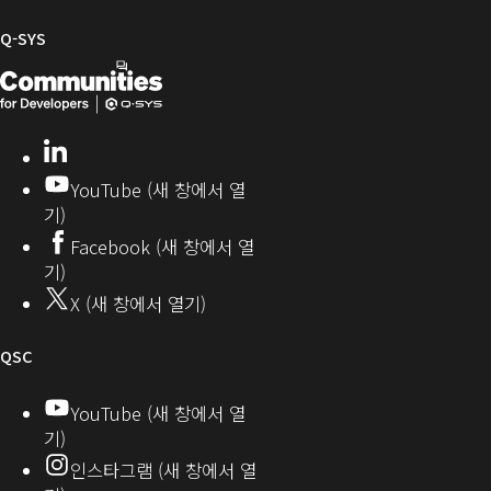
웨
SYS
Q-SYS
어
커
Q-
(새
뮤
니
SYS
창
티
개
으
LinkedIn
(새
발
로
창
YouTube (새 창에서 열
에
자
열
기)
서
커
기)
Facebook (새 창에서 열
열
뮤
기)
기)
니
X (새 창에서 열기)
티
오
QSC
디
YouTube (새 창에서 열
기)
오
인스타그램 (새 창에서 열
(새