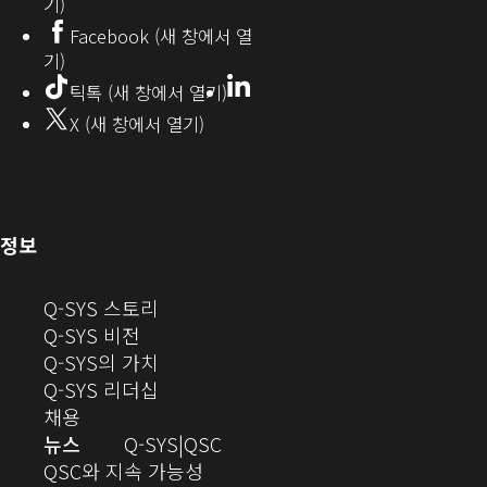
기)
창
Facebook (새 창에서 열
기)
에
LinkedIn
(새
틱톡 (새 창에서 열기)
창
서
X (새 창에서 열기)
에
열
서
열
기)
기)
(새
정보
창
으
(새
Q-SYS 스토리
로
(새
창
Q-SYS 비전
열
창
으
(새
Q-SYS의 가치
기)
으
로
창
(새
Q-SYS 리더십
(새
로
열
으
창
채용
창
열
기)
로
으
오
뉴스
Q-SYS
QSC
에
기)
열
로
(새
디
QSC와 지속 가능성