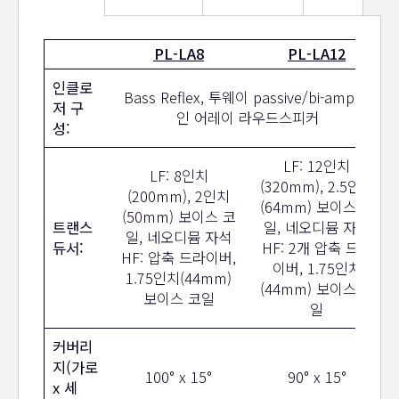
라
PL-LA8
PL-LA12
인
인클로
배
Bass Reflex, 투웨이 passive/bi-amp 라
저 구
열
인 어레이 라우드스피커
성:
LF: 12인치
LF: 8인치
(320mm), 2.5인치
(200mm), 2인치
(64mm) 보이스 코
(50mm) 보이스 코
트랜스
일, 네오디뮴 자석
일, 네오디뮴 자석
듀서:
HF: 2개 압축 드라
HF: 압축 드라이버,
이버, 1.75인치
1.75인치(44mm)
(44mm) 보이스 코
보이스 코일
일
커버리
지(가로
100° x 15°
90° x 15°
x 세