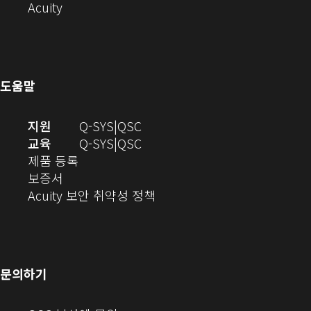
서
(새
기)
열
창
오
Acuity
열
창
기)
에
(새
기)
으
서
창
로
열
에
열
기)
서
도움말
기)
열
기)
(새
오
지원
Q-SYS
QSC
창
디
오
교육
Q-SYS
QSC
(새
에
오
디
제품 등록
(새
창
서
(새
오
보증서
창
에
열
창
(새
(새
Acuity 보안 취약성 정책
으
서
기)
에
창
창
로
열
서
에
으
열
림)
열
서
로
기)
기)
열
열
문의하기
기)
기)