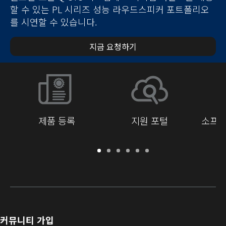
할 수 있는 PL 시리즈 성능 라우드스피커 포트폴리오
를 시연할 수 있습니다.
지금 요청하기
제품 등록
지원 포털
소프트
보
지
소
교
문
개
증
원
프
육
서
발
/
포
트
라
자
등
털
웨
이
를
록
어
브
위
및
러
한
커뮤니티 가입
펌
리
Q-