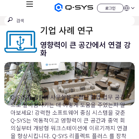
메
로그인
Q-
언
로
뉴
어
SYS
그
검
검
오
인
QSYS.com (English)
색
디
색
India (English)
기업 사례 연구
오
제
제
Deutsch
출
품
Español
영향력이 큰 공간에서 연결 강
홈
Français
페
화
이
日本語
지
한국어
China (中文)
Q-SYS가 검검의 사무실을 최첨단 협업 업무 공간
으로 탈바꿈시키는 데 어떻게 도움을 주었는지 알
아보세요! 강력한 소프트웨어 중심 시스템을 갖춘
Q-SYS는 역동적이고 영향력이 큰 공간과 중역 회
의실부터 개방형 워크스테이션에 이르기까지 연결
을 향상시킵니다.
Q-SYS 리플렉트 플러스
를 장착