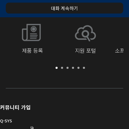
대화 계속하기
제품 등록
지원 포털
소프트
보
지
소
교
문
개
증
원
프
육
서
발
/
포
트
라
자
등
털
웨
이
를
록
어
브
위
및
러
한
커뮤니티 가입
펌
리
Q-
웨
SYS
Q-SYS
어
커