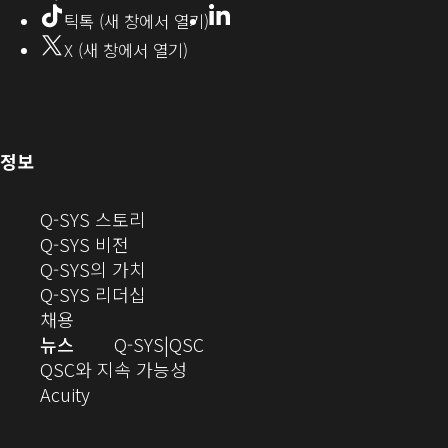
에
LinkedIn
(새
틱톡 (새 창에서 열기)
창
서
X (새 창에서 열기)
에
열
서
열
기)
기)
(새
정보
창
으
(새
Q-SYS 스토리
로
(새
창
Q-SYS 비전
열
창
으
(새
Q-SYS의 가치
기)
으
로
창
(새
Q-SYS 리더십
(새
로
열
으
창
채용
창
열
기)
로
으
오
뉴스
Q-SYS
QSC
에
기)
열
로
(새
디
QSC와 지속 가능성
서
(새
기)
열
창
오
Acuity
열
창
기)
에
(새
기)
으
서
창