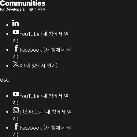
Q-
(새
뮤
니
SYS
창
티
개
으
LinkedIn
(새
발
로
창
YouTube (새 창에서 열
에
자
열
기)
서
커
기)
Facebook (새 창에서 열
열
뮤
기)
기)
니
X (새 창에서 열기)
티
오
QSC
디
YouTube (새 창에서 열
기)
오
인스타그램 (새 창에서 열
(새
기)
창
Facebook (새 창에서 열
기)