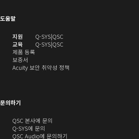
로
열
에
열
기)
서
도움말
기)
열
기)
(새
오
지원
Q-SYS
QSC
창
디
오
교육
Q-SYS
QSC
(새
에
오
디
제품 등록
(새
창
서
(새
오
보증서
창
에
열
창
(새
(새
Acuity 보안 취약성 정책
으
서
기)
에
창
창
로
열
서
에
으
열
림)
열
서
로
기)
기)
열
열
문의하기
기)
기)
(새
QSC 본사에 문의
창
Q-SYS에 문의
으
(새
QSC Audio에 문의하기