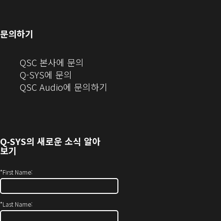
로
열
서
에
으
열
림)
열
서
로
기)
기)
열
열
문의하기
기)
기)
(새
QSC 본사에 문의
창
Q-SYS에 문의
으
(새
QSC Audio에 문의하기
로
창
열
에
기)
서
열
Q‑SYS
의 새로운 소식 알아
기)
보기
*
First Name:
*
Last Name: