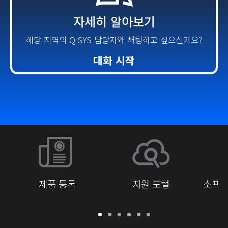
자세히 알아보기
해당 지역의 Q-SYS 담당자와 채팅하고 싶으신가요?
대화 시작
제품 등록
지원 포털
소프트
보
지
소
교
문
개