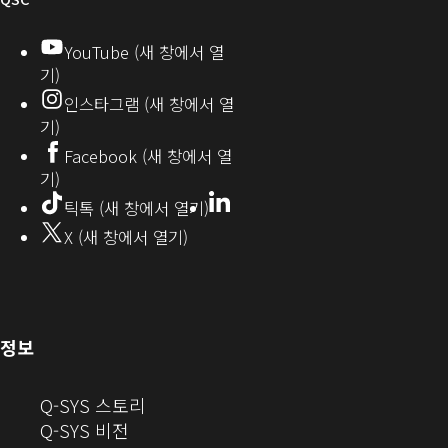
디
YouTube (새 창에서 열
기)
오
인스타그램 (새 창에서 열
(새
기)
창
Facebook (새 창에서 열
기)
에
LinkedIn
(새
틱톡 (새 창에서 열기)
창
서
X (새 창에서 열기)
에
열
서
열
기)
기)
(새
정보
창
으
(새
Q-SYS 스토리
로
(새
창
Q-SYS 비전
열