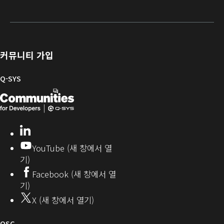
증
원
프
육
서
발
/
포
트
라
자
등
털
웨
이
를
록
어
브
위
및
러
한
커뮤니티 가입
펌
리
Q-
웨
SYS
Q-SYS
어
커
Q-
(새
뮤
니
SYS
창
티
개
으
LinkedIn
(새
발
로
창
YouTube (새 창에서 열
에
자
열
기)
서
커
기)
Facebook (새 창에서 열
열
뮤
기)
기)
니
X (새 창에서 열기)
티
오
QSC