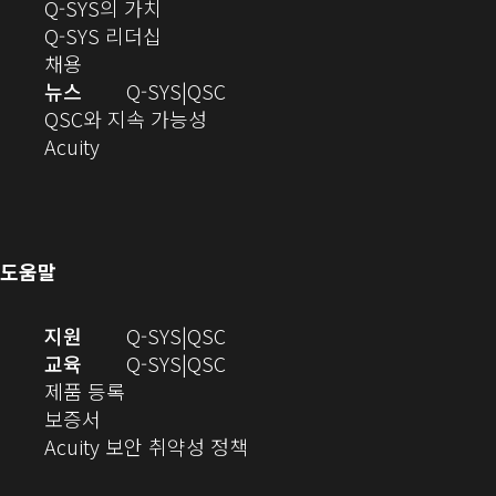
창
으
(새
Q-SYS의 가치
기)
으
로
창
(새
Q-SYS 리더십
(새
로
열
으
창
채용
창
열
기)
로
으
오
뉴스
Q-SYS
QSC
에
기)
열
로
(새
디
QSC와 지속 가능성
서
(새
기)
열
창
오
Acuity
열
창
기)
에
(새
기)
으
서
창
로
열
에
열
기)
서
도움말
기)
열
기)
(새
오
지원
Q-SYS
QSC
창
디
오
교육
Q-SYS
QSC
(새
에
오
디
제품 등록
(새
창
서
(새
오
보증서
창
에
열
창
(새
(새
Acuity 보안 취약성 정책
으
서
기)
에
창
창