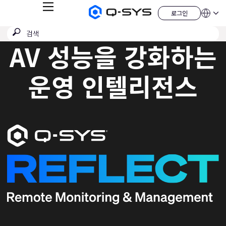
메
로그인
Q-
언
로
뉴
어
SYS
그
검
검
오
인
QSYS.com (English)
색
디
색
AV 성능을 강화하는
India (English)
오
제
제
Deutsch
출
품
Español
홈
운영 인텔리전스
Français
페
이
日本語
지
한국어
China (中文)