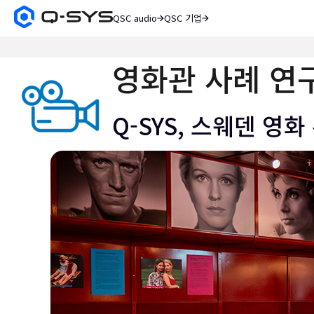
QSC audio
QSC 기업
Q-
SYS
검
오
색
디
영화관 사례 연
오
제
품
Q-SYS, 스웨덴 영
홈
페
이
지