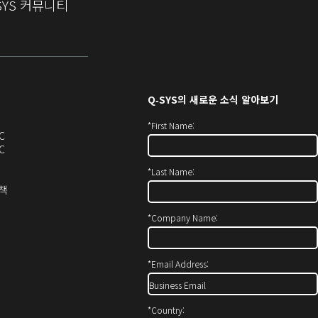
SYS 커뮤니티
Q‑SYS
의 새로운 소식 알아보기
*
First Name:
오
C
디
오
C
오
디
*
Last Name:
(새
오
창
(새
(새
정책
에
창
창
서
에
으
*
Company Name:
열
서
로
기)
열
열
기)
기)
*
Email Address:
*
Country: