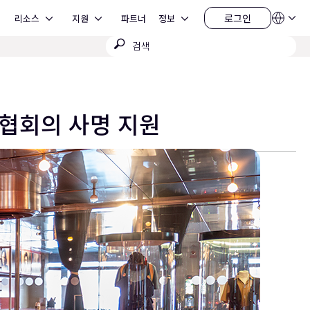
Open 리소스
Open 지원
Open 정보
로그인
리소스
지원
파트너
정보
언
로
어
그
검
QSYS.com (English)
인
India (English)
색
Deutsch
제
Español
출
Français
日本語
 협회의 사명 지원
한국어
China (中文)