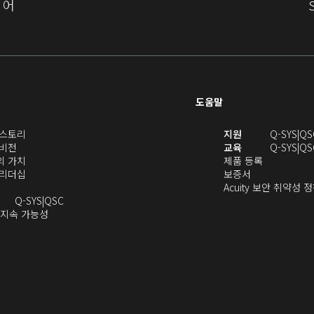
어
기)
도움말
(새
(새
S 스토리
지원
Q-SYS
QS
(새
창
창
 비전
교육
Q-SYS
QS
창
으
(새
(새
에
S의 가치
제품 등록
으
로
창
(새
(새
창
서
S 리더십
보증서
로
열
으
창
창
에
열
Acuity 보안 취약성 
열
기)
로
으
오
으
서
기)
Q-SYS
QSC
기)
열
로
(새
디
로
열
 지속 가능성
새
기)
열
창
오
열
림)
창
기)
에
(새
기)
으
서
창
로
열
에
열
기)
서
)
열
기)