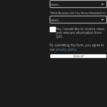
*
What Business Are You More Interested In?
*
Yes, I would like to receive news
and relevant information from
QSC.
By submitting this form, you agree to
our
privacy policy
.
SIGN UP