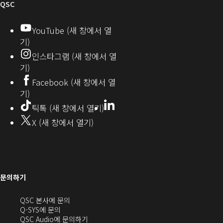
오
QSC
디
YouTube (새 창에서 열
기)
오
인스타그램 (새 창에서 열
(새
기)
창
Facebook (새 창에서 열
기)
에
LinkedIn
(새
틱톡 (새 창에서 열기)
창
서
X (새 창에서 열기)
에
열
서
열
기)
기)
문의하기
(새
QSC 본사에 문의
창
Q-SYS에 문의
으
(새
QSC Audio에 문의하기