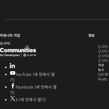
(새
커뮤니티 가입
정보
창
Q-SYS
Q-SY
으
Q-
(새
Q-SYS
로
SYS
창
Q-SY
열
Q-SY
개
으
기)
(새
채용
LinkedIn
(새
발
로
창
뉴스
창
YouTube (새 창에서 열
에
QSC와
에
자
열
서
(
Acuity
기)
서
열
커
기)
Facebook (새 창에서 열
열
기)
뮤
기)
기)
니
X (새 창에서 열기)
기
티