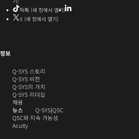
기)
에
LinkedIn
(새
틱톡 (새 창에서 열기)
창
서
X (새 창에서 열기)
에
열
서
열
기)
기)
(새
정보
창
으
(새
Q-SYS 스토리
로
(새
창
Q-SYS 비전
열
창
으
(새
Q-SYS의 가치
기)
으
로
창
(새
Q-SYS 리더십
(새
로
열
으
창
채용
창
열
기)
로
으
오
뉴스
Q-SYS
QSC
에
기)
열
로
(새
디
QSC와 지속 가능성
서
(새
기)
열
창
오
Acuity
열
창
기)
에
(새