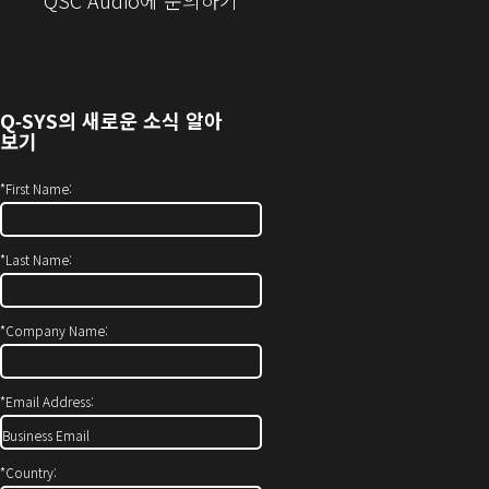
QSC Audio에 문의하기
로
창
열
에
기)
서
열
Q‑SYS
의 새로운 소식 알아
기)
보기
*
First Name:
*
Last Name:
*
Company Name:
*
Email Address:
*
Country: