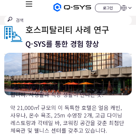
메
로그인
Q-
언
로
뉴
어
SYS
그
검
검
오
인
QSYS.com (English)
색
디
색
India (English)
호스피탈리티 사례 연구
오
제
제
Deutsch
출
품
Español
Q-SYS를 통한 경험 향상
홈
Français
페
이
日本語
지
한국어
China (中文)
MIX 브뤼셀은 단순한 호텔 그 이상입니다. 목적지
입니다. 사생활과 직장 생활이 만나는 곳.
약 21,000㎡ 규모의 이 독특한 호텔은 얼음 캐빈,
사우나, 온수 욕조, 25m 수영장 2개, 고급 다이닝
레스토랑과 칵테일 바, 코워킹 공간을 갖춘 최첨단
체육관 및 웰니스 센터를 갖추고 있습니다.