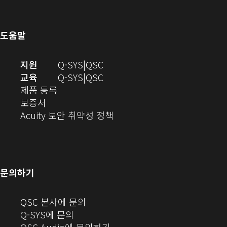
기)
으
서
창
로
열
에
열
기)
서
도움말
기)
열
기)
(새
오
지원
Q-SYS
QSC
창
디
오
교육
Q-SYS
QSC
(새
에
오
디
제품 등록
(새
창
서
(새
오
보증서
창
에
열
창
(새
(새
Acuity 보안 취약성 정책
으
서
기)
에
창
창
로
열
서
에
으
열
림)
열
서
로
기)
기)
열
열
문의하기
기)
기)
(새
QSC 본사에 문의
창
Q-SYS에 문의
으
(새