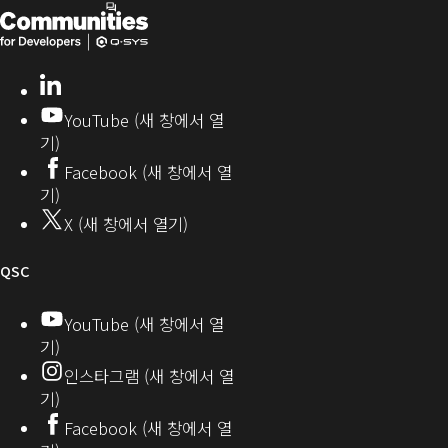
Q-
(새
뮤
니
SYS
창
티
개
으
LinkedIn
(새
발
로
창
YouTube (새 창에서 열
에
자
열
기)
서
커
기)
Facebook (새 창에서 열
열
뮤
기)
기)
니
X (새 창에서 열기)
티
오
QSC
디
YouTube (새 창에서 열
기)
오
인스타그램 (새 창에서 열
(새
기)
창
Facebook (새 창에서 열