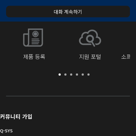
대화 계속하기
제품 등록
지원 포털
소프트
보
지
소
교
문
개
증
원
프
육
서
발
/
포
트
라
자
등
털
웨
이
를
록
어
브
위
및
러
한
커뮤니티 가입
펌
리
Q-
웨
SYS
Q-SYS
어
커