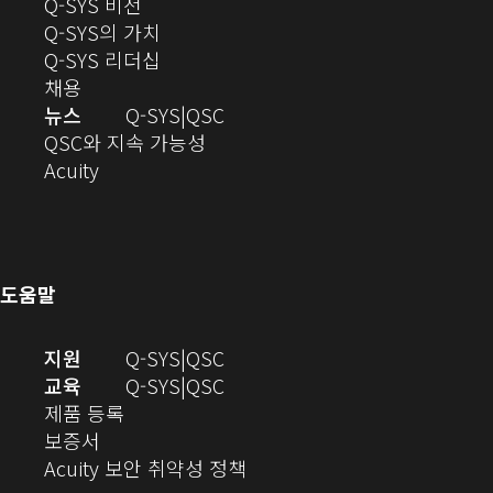
(새
창
Q-SYS 비전
열
창
으
(새
Q-SYS의 가치
기)
으
로
창
(새
Q-SYS 리더십
(새
로
열
으
창
채용
창
열
기)
로
으
오
뉴스
Q-SYS
QSC
에
기)
열
로
(새
디
QSC와 지속 가능성
서
(새
기)
열
창
오
Acuity
열
창
기)
에
(새
기)
으
서
창
로
열
에
열
기)
서
도움말
기)
열
기)
(새
오
지원
Q-SYS
QSC
창
디
오
교육
Q-SYS
QSC
(새
에
오
디
제품 등록
(새
창
서
(새
오
보증서
창
에
열
창
(새
(새
Acuity 보안 취약성 정책