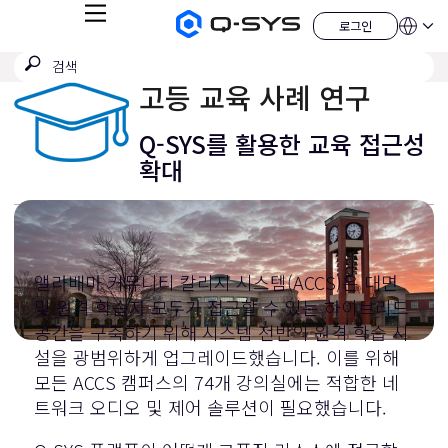
메
로그인
Q-
언
로
뉴
어
SYS
그
검
검
오
인
QSYS.com (English)
색
디
색
India (English)
고등 교육 사례 연구
오
제
제
Deutsch
출
품
Español
Q-SYS를 활용한 교육 접근성
홈
Français
페
확대
이
日本語
지
한국어
China (中文)
앨라배마 커뮤니티 칼리지 시스템(ACCS)은 대면
및 원격 학습자 모두가 접근할 수 있는 하이브리드
공간을 구축하기 위해 시스템 전반의 원격 학습 시
설을 광범위하게 업그레이드했습니다. 이를 위해
모든 ACCS 캠퍼스의 74개 강의실에는 적합한 네
트워크 오디오 및 제어 솔루션이 필요했습니다.