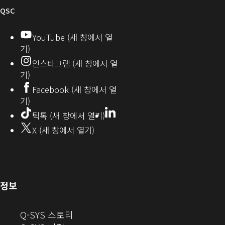
티
오
QSC
디
YouTube (새 창에서 열
기)
오
인스타그램 (새 창에서 열
(새
기)
창
Facebook (새 창에서 열
기)
에
LinkedIn
(새
틱톡 (새 창에서 열기)
창
서
X (새 창에서 열기)
에
열
서
열
기)
기)
(새
정보
창
으
(새
Q-SYS 스토리
로