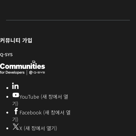
보
지
소
교
문
개
증
원
프
육
서
발
/
포
트
라
자
등
털
웨
이
를
록
어
브
위
및
러
한
커뮤니티 가입
펌
리
Q-
웨
SYS
Q-SYS
어
커
Q-
(새
뮤
니
SYS
창
티
개
으
LinkedIn
(새
발
로
창
YouTube (새 창에서 열
에
자
열
기)
서
커
기)
Facebook (새 창에서 열
열
뮤
기)
기)
니
X (새 창에서 열기)