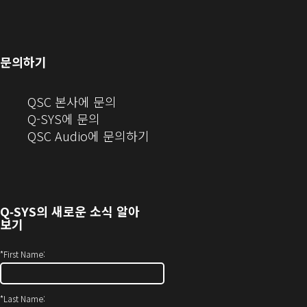
으
서
기)
에
창
창
로
열
서
에
으
열
림)
열
서
로
기)
기)
열
열
문의하기
기)
기)
(새
QSC 본사에 문의
창
Q-SYS에 문의
으
(새
QSC Audio에 문의하기
로
창
열
에
기)
서
열
Q‑SYS
의 새로운 소식 알아
기)
보기
*
First Name:
*
Last Name: