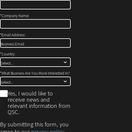
*
Company Name:
*
Email Address:
*
Country:
*
What Business Are You More Interested In?
*
Yes, I would like to
receive news and
relevant information from
QSC.
By submitting this form, you
agree to our
privacy policy
.