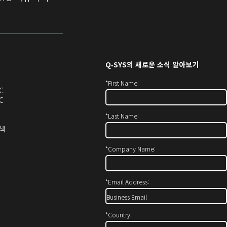
Q‑SYS
의 새로운 소식 알아보기
*
First Name:
오
C
디
오
C
오
디
*
Last Name:
(새
오
창
(새
(새
정책
에
창
창
서
에
으
*
Company Name:
열
서
로
기)
열
열
기)
기)
*
Email Address:
*
Country: