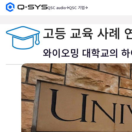
QSC audio
QSC 기업
Q-
SYS
검
오
색
디
고등 교육 사례 
오
제
품
와이오밍 대학교의 하
홈
페
이
지