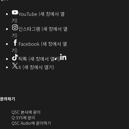
디
YouTube (새 창에서 열
기)
오
인스타그램 (새 창에서 열
(새
기)
창
Facebook (새 창에서 열
기)
에
LinkedIn
(새
틱톡 (새 창에서 열기)
창
서
X (새 창에서 열기)
에
열
서
열
기)
기)
문의하기
(새
QSC 본사에 문의
창
Q-SYS에 문의
으
(새
QSC Audio에 문의하기
로
창