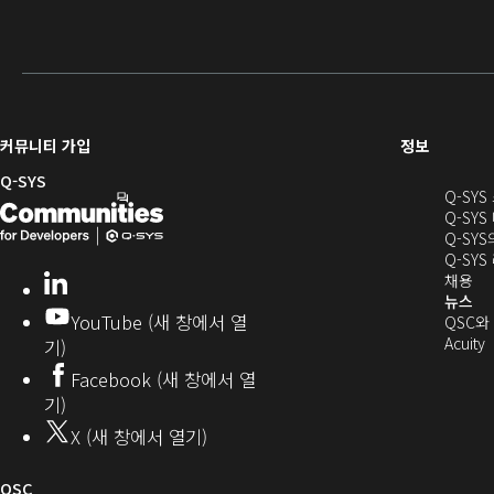
(새
커뮤니티 가입
정보
창
Q-SYS
Q-SY
으
Q-
(새
Q-SYS
로
SYS
창
Q-SY
열
Q-SY
개
으
기)
(새
채용
LinkedIn
(새
발
로
창
뉴스
창
YouTube (새 창에서 열
에
QSC와
에
자
열
서
(
Acuity
기)
서
열
커
기)
Facebook (새 창에서 열
열
기)
뮤
기)
기)
니
X (새 창에서 열기)
기
티
오
QSC