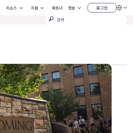
Open 리소스
Open 지원
Open 정보
로그인
리소스
지원
파트너
정보
언
로
어
그
검
QSYS.com (English)
인
India (English)
색
Deutsch
제
Español
출
Français
日本語
한국어
China (中文)