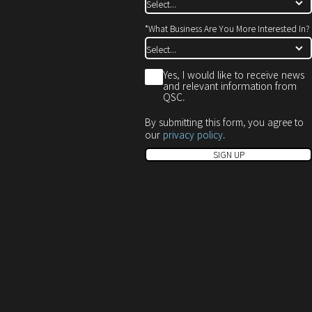
*
What Business Are You More Interested In?
*
Yes, I would like to receive news
and relevant information from
QSC.
By submitting this form, you agree to
our
privacy policy
.
SIGN UP