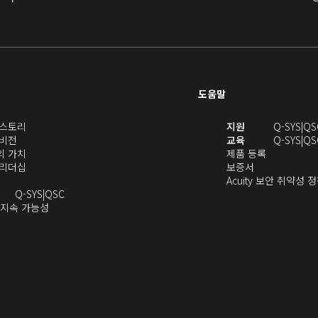
도움말
(새
(새
S 스토리
지원
Q-SYS
QS
(새
창
창
 비전
교육
Q-SYS
QS
창
으
(새
(새
에
S의 가치
제품 등록
으
로
창
(새
(새
창
서
S 리더십
보증서
로
열
으
창
창
에
열
Acuity 보안 취약성 
열
기)
로
으
오
으
서
기)
Q-SYS
QSC
기)
열
로
(새
디
로
열
 지속 가능성
새
기)
열
창
오
열
림)
창
기)
에
(새
기)
으
서
창
로
열
에
열
기)
서
)
열
기)