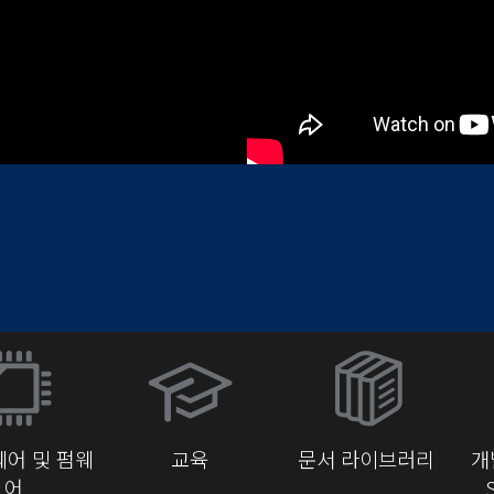
(새
창
에
서
어 및 펌웨
교육
문서 라이브러리
개
열
어
기)