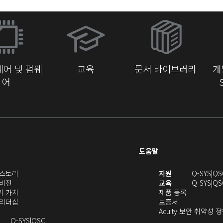
(새
창
에
서
어 및 펌웨
교육
문서 라이브러리
개
열
어
기)
도움말
(새
(새
S 스토리
지원
Q-SYS
QS
(새
창
창
 비전
교육
Q-SYS
QS
창
으
(새
(새
에
S의 가치
제품 등록
으
로
창
(새
(새
창
서
S 리더십
보증서
로
열
으
창
창
에
열
Acuity 보안 취약성 
열
기)
로
으
오
으
서
기)
Q-SYS
QSC