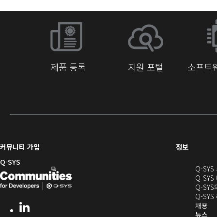
제품 등록
지원 포털
소프트웨
(새
커뮤니티 가입
정보
창
Q-SYS
Q-SY
으
Q-
(새
Q-SYS
로
SYS
창
Q-SY
열
Q-SY
개
으
기)
(새
채용
LinkedIn
(새
발
로
창
뉴스