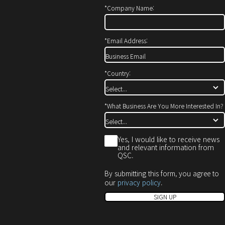
서
에
으
*
Company Name:
열
서
로
기)
열
열
기)
기)
*
Email Address:
*
Country:
*
What Business Are You More Interested In?
*
Yes, I would like to receive news
and relevant information from
QSC.
By submitting this form, you agree to
our
privacy policy
.
SIGN UP