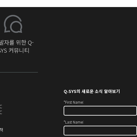
발자를 위한 Q-
SYS 커뮤니티
Q‑SYS
의 새로운 소식 알아보기
*
First Name:
오
C
디
오
C
오
디
*
Last Name:
(새
오
창
(새
(새
정책
에
창
창