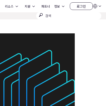
Open 리소스
Open 지원
Open 정보
로그인
리소스
지원
파트너
정보
언
로
어
그
검
QSYS.com (English)
인
India (English)
색
Deutsch
제
Español
출
Français
日本語
한국어
China (中文)