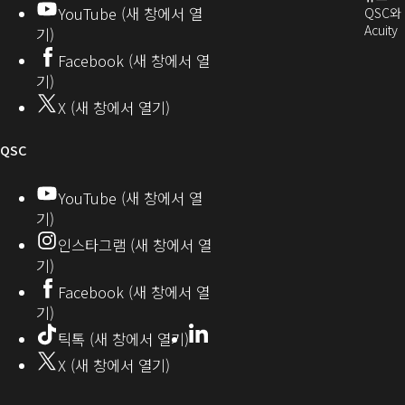
창
YouTube (새 창에서 열
에
QSC와
에
자
열
서
(
Acuity
기)
서
열
커
기)
Facebook (새 창에서 열
열
기)
뮤
기)
기)
니
X (새 창에서 열기)
기
티
오
QSC
디
YouTube (새 창에서 열
기)
오
인스타그램 (새 창에서 열
(새
기)
창
Facebook (새 창에서 열
기)
에
LinkedIn
(새
틱톡 (새 창에서 열기)
창
서
X (새 창에서 열기)
에
열
서