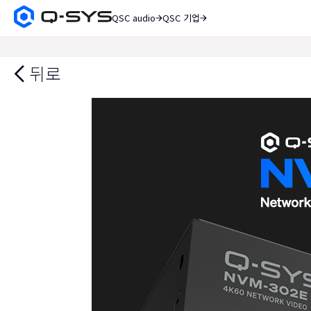
QSC audio
QSC 기업
Q-
SYS
검
오
색
디
뒤로
오
제
품
홈
페
이
지