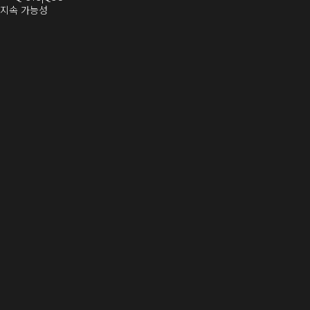
기)
열
로
(새
디
로
열
 지속 가능성
새
기)
열
창
오
열
림)
창
기)
에
(새
기)
으
서
창
로
열
에
열
기)
서
)
열
기)