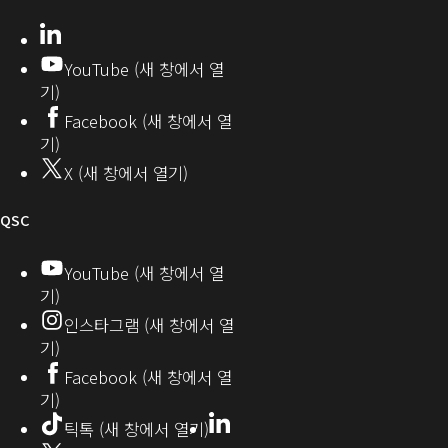
티
개
으
LinkedIn
(새
발
로
창
YouTube (새 창에서 열
에
자
열
기)
서
커
기)
Facebook (새 창에서 열
열
뮤
기)
기)
니
X (새 창에서 열기)
티
오
QSC
디
YouTube (새 창에서 열
기)
오
인스타그램 (새 창에서 열
(새
기)
창
Facebook (새 창에서 열
기)
에
LinkedIn
(새
틱톡 (새 창에서 열기)
창
서