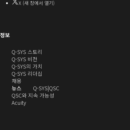
X (새 창에서 열기)
에
열
서
열
기)
기)
(새
정보
창
으
(새
Q-SYS 스토리
로
(새
창
Q-SYS 비전
열
창
으
(새
Q-SYS의 가치
기)
으
로
창
(새
Q-SYS 리더십
(새
로
열
으
창
채용
창
열
기)
로
으
오
뉴스
Q-SYS
QSC
에
기)
열
로
(새
디
QSC와 지속 가능성
서
(새
기)
열
창
오
Acuity
열
창
기)
에
(새
기)
으
서
창
로
열
에