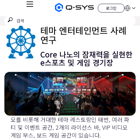
메
로그인
Q-
언
로
뉴
어
SYS
그
검
검
오
인
QSYS.com (English)
색
디
색
India (English)
테마 엔터테인먼트 사례
오
제
제
Deutsch
연구
출
품
Español
홈
Français
페
Core 나노의 잠재력을 실현한
이
日本語
지
e스포츠 및 게임 경기장
한국어
China (中文)
포트리스에는 e스포츠 토너먼트를 위해 특별히 제
작된 200석 규모의 아레나와 라이브 방송 스튜디
오를 비롯해 거대한 테마 레스토랑인 태번, 여러 파
티 및 이벤트 공간, 2개의 라이선스 바, VIP 비디오
게임 부스, 보드 게임 공간이 있습니다.