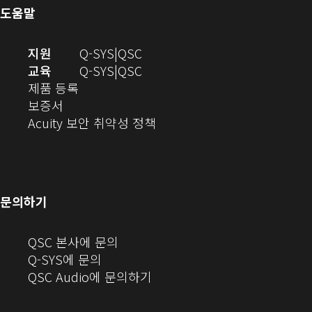
열
기)
서
도움말
기)
열
기)
(새
오
지원
Q-SYS
QSC
창
디
오
교육
Q-SYS
QSC
(새
에
오
디
제품 등록
(새
창
서
(새
오
보증서
창
에
열
창
(새
(새
Acuity 보안 취약성 정책
으
서
기)
에
창
창
로
열
서
에
으
열
림)
열
서
로
기)
기)
열
열
문의하기
기)
기)
(새
QSC 본사에 문의
창
Q-SYS에 문의
으
(새
QSC Audio에 문의하기
로
창
열
에