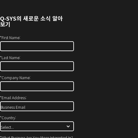
기)
서
열
Q‑SYS
의 새로운 소식 알아
기)
보기
*
First Name:
*
Last Name:
*
Company Name:
*
Email Address:
*
Country:
*
What Business Are You More Interested In?