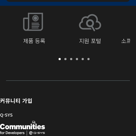
제품 등록
지원 포털
소프트
보
지
소
교
문
개
증
원
프
육
서
발
/
포
트
라
자
등
털
웨
이
를
록
어
브
위
및
러
한
커뮤니티 가입
펌
리
Q-
웨
SYS
Q-SYS
어
커
Q-
(새
뮤
니
SYS
창