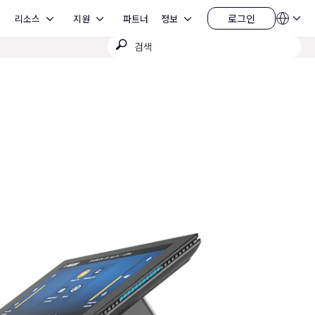
Open 리소스
Open 지원
Open 정보
로그인
리소스
지원
파트너
정보
언
로
어
그
검
QSYS.com (English)
인
India (English)
색
Deutsch
제
Español
출
Français
日本語
한국어
China (中文)