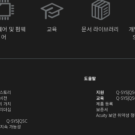
창
에
서
어 및 펌웨
교육
문서 라이브러리
개
열
어
기)
도움말
(새
(새
S 스토리
지원
Q-SYS
QS
(새
창
창
 비전
교육
Q-SYS
QS
창
으
(새
(새
에
S의 가치
제품 등록
으
로
창
(새
(새
창
서
S 리더십
보증서
로
열
으
창
창
에
열
Acuity 보안 취약성 
열
기)
로
으
오
으
서
기)
Q-SYS
QSC
기)
열
로
(새
디
로
열
 지속 가능성
새
기)
열
창
오
열
림)