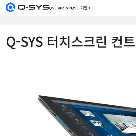
QSC audio
QSC 기업
Q-
SYS
검
오
색
디
오
Q-SYS 터치스크린 컨
제
품
홈
페
이
지