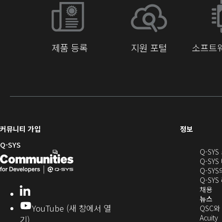
제품 등록
지원 포털
소프트웨
(새
커뮤니티 가입
정보
창
Q-SYS
Q-SY
으
Q-
(새
Q-SYS
로
SYS
창
Q-SY
열
Q-SY
개
으
기)
(새
채용
LinkedIn
(새
발
로
창
뉴스
창
YouTube (새 창에서 열
에
QSC와
에
자
열
서
(
Acuity
기)