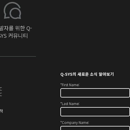
발자를 위한 Q-
SYS 커뮤니티
Q‑SYS
의 새로운 소식 알아보기
*
First Name:
오
C
디
오
C
오
디
*
Last Name:
(새
오
창
(새
(새
정책
에
창
창
서
에
으
*
Company Name:
열
서
로