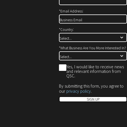
기)
열
열
기)
기)
*
Email Address:
*
Country:
*
What Business Are You More Interested In?
*
Yes, I would like to receive news
and relevant information from
QSC.
By submitting this form, you agree to
our
privacy policy
.
SIGN UP