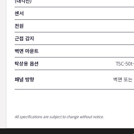
(대각선)
센서
전원
근접 감지
벽면 마운트
탁상용 옵션
TSC-5
패널 방향
벽면 또는
All specifications are subject to change without notice.