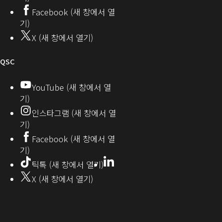
서
열
커
기)
Facebook (새 창에서 열
열
기)
뮤
기)
기)
니
X (새 창에서 열기)
기
티
오
QSC
디
YouTube (새 창에서 열
기)
오
인스타그램 (새 창에서 열
(새
기)
창
Facebook (새 창에서 열
기)
에
LinkedIn
(새
틱톡 (새 창에서 열기)
창
서
X (새 창에서 열기)
에
열
서
열
기)
기)