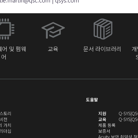
tie.martin@qsc.com
|
qsys.com
(새
창
에
서
어 및 펌웨
교육
문서 라이브러리
개
열
어
기)
도움말
(새
(새
S 스토리
지원
Q-SYS
QS
(새
창
창
 비전
교육
Q-SYS
QS
창
으
(새
(새
에
S의 가치
제품 등록
으
로
창
(새
(새
창
서
S 리더십
보증서
로
열
으
창
창
에
열
Acuity 보안 취약성 