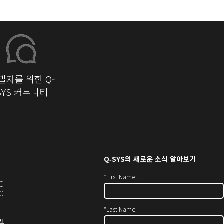
발자를 위한 Q-
SYS 커뮤니티
Q‑SYS
의 새로운 소식 알아보기
*
First Name:
오
C
디
오
C
오
디
*
Last Name:
(새
오
창
(새
(새
정책