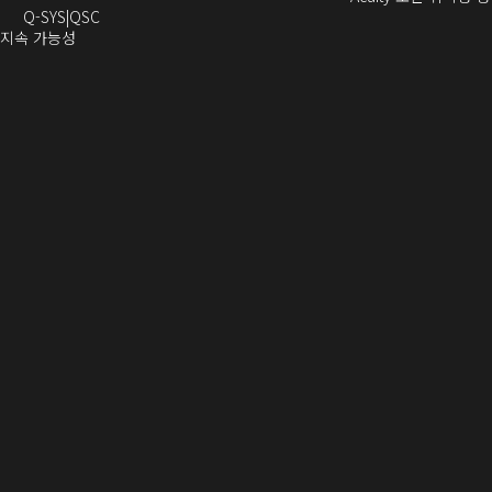
열
기)
로
으
오
으
서
기)
Q-SYS
QSC
기)
열
로
(새
디
로
열
 지속 가능성
새
기)
열
창
오
열
림)
창
기)
에
(새
기)
으
서
창
로
열
에
열
기)
서
)
열
기)