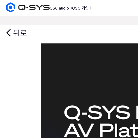
QSC audio
QSC 기업
Q-
SYS
검
오
색
디
뒤로
오
제
품
홈
페
이
지