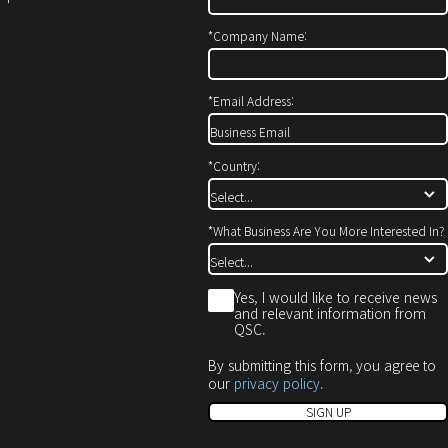
에
창
창
서
에
으
*
Company Name:
열
서
로
기)
열
열
기)
기)
*
Email Address:
*
Country:
*
What Business Are You More Interested In?
*
Yes, I would like to receive news
and relevant information from
QSC.
By submitting this form, you agree to
our
privacy policy
.
SIGN UP