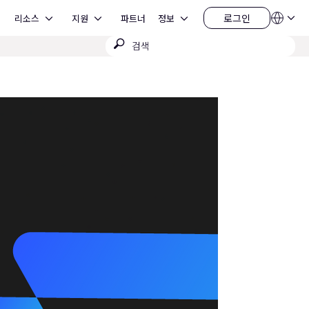
Open 리소스
Open 지원
Open 정보
로그인
리소스
지원
파트너
정보
언
로
어
그
검
QSYS.com (English)
인
India (English)
색
Deutsch
제
Español
출
Français
日本語
한국어
China (中文)