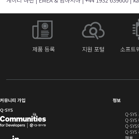
케이티 마틴 | EMEA & 남아시아 | +44 1932 639600 |
ka
제품 등록
지원 포털
소프트웨
(새
커뮤니티 가입
정보
창
Q-SYS
Q-SY
으
Q-
(새
Q-SYS
로
SYS
창
Q-SY
열
Q-SY
개
으
기)
(새
채용
LinkedIn
(새