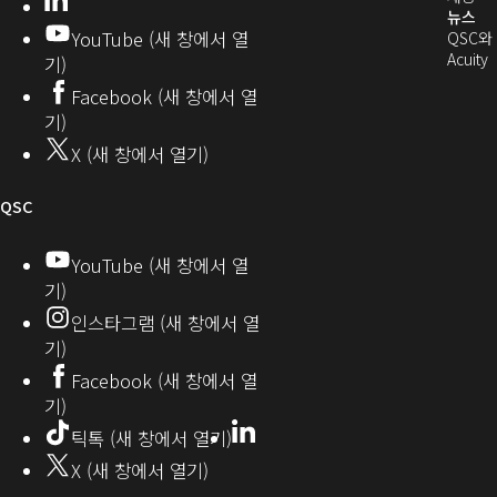
발
로
창
뉴스
창
YouTube (새 창에서 열
에
QSC와
에
자
열
서
(
Acuity
기)
서
열
커
기)
Facebook (새 창에서 열
열
기)
뮤
기)
기)
니
X (새 창에서 열기)
기
티
오
QSC
디
YouTube (새 창에서 열
기)
오
인스타그램 (새 창에서 열
(새
기)
창
Facebook (새 창에서 열
기)
에
LinkedIn
(새
틱톡 (새 창에서 열기)
창
서
X (새 창에서 열기)
에