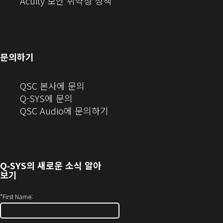
창
에
열
창
(새
(새
Acuity 보안 취약성 정책
으
서
기)
에
창
창
로
열
서
에
으
열
림)
열
서
로
기)
기)
열
열
문의하기
기)
기)
(새
QSC 본사에 문의
창
Q-SYS에 문의
으
(새
QSC Audio에 문의하기
로
창
열
에
기)
서
열
Q‑SYS
의 새로운 소식 알아
기)
보기
*
First Name: