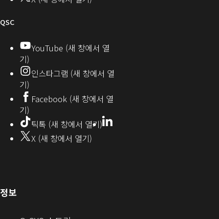
티
오
QSC
디
YouTube (새 창에서 열
기)
오
인스타그램 (새 창에서 열
(새
기)
창
Facebook (새 창에서 열
기)
에
LinkedIn
(새
틱톡 (새 창에서 열기)
창
서
X (새 창에서 열기)
에
열
서
열
기)
기)
(새
정보
창
으