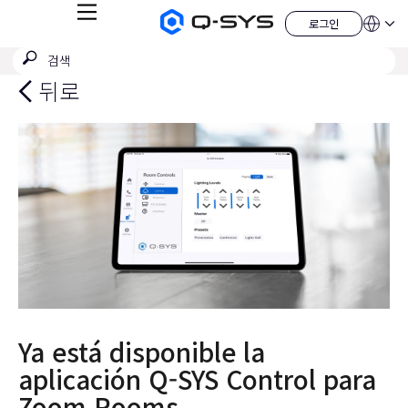
메
로그인
Q-
언
로
뉴
어
SYS
그
검
검
오
인
QSYS.com (English)
색
디
색
India (English)
뒤로
오
제
제
Deutsch
출
품
Español
홈
Français
페
이
日本語
지
한국어
China (中文)
Ya está disponible la
aplicación Q-SYS Control para
Zoom Rooms