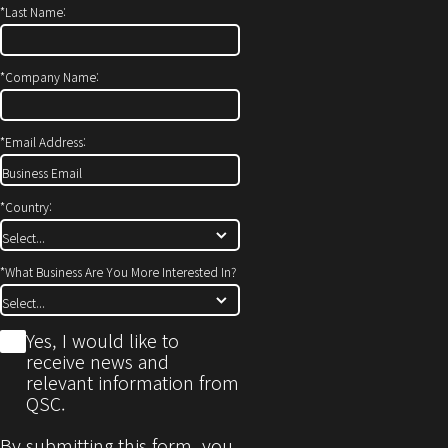
*
Last Name:
*
Company Name:
*
Email Address:
*
Country:
*
What Business Are You More Interested In?
*
Yes, I would like to
receive news and
relevant information from
QSC.
By submitting this form, you