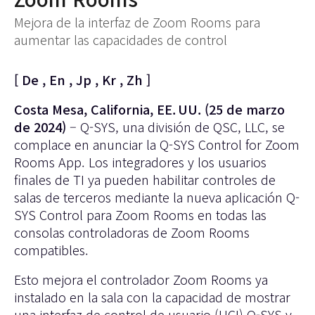
Mejora de la interfaz de Zoom Rooms para
aumentar las capacidades de control
[
De
,
En
,
Jp
,
Kr
,
Zh
]
Costa Mesa, California, EE. UU. (25 de marzo
de 2024)
–
Q-SYS
, una división de QSC, LLC, se
complace en anunciar la
Q-SYS Control for Zoom
Rooms App
. Los integradores y los usuarios
finales de TI ya pueden habilitar controles de
salas de terceros mediante la nueva aplicación Q-
SYS Control para Zoom Rooms en todas las
consolas controladoras de Zoom Rooms
compatibles.
Esto mejora el controlador Zoom Rooms ya
instalado en la sala con la capacidad de mostrar
una interfaz de control de usuario (UCI) Q-SYS y