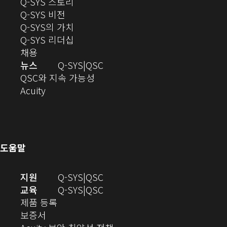
(새
Q-SYS 스토리
로
(새
창
Q-SYS 비전
열
창
으
(새
Q-SYS의 가치
기)
으
로
창
(새
Q-SYS 리더십
(새
로
열
으
창
채용
창
열
기)
로
으
오
뉴스
Q-SYS
QSC
에
기)
열
로
(새
디
QSC와 지속 가능성
서
(새
기)
열
창
오
Acuity
열
창
기)
에
(새
기)
으
서
창
로
열
에
열
기)
서
도움말
기)
열
기)
(새
오
지원
Q-SYS
QSC
창
디
오
교육
Q-SYS
QSC
(새
에
오
디
제품 등록
(새
창
서
(새
오
보증서