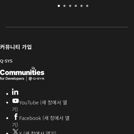
보
지
소
교
문
개
증
원
프
육
서
발
/
포
트
라
자
등
털
웨
이
를
록
어
브
위
및
러
한
커뮤니티 가입
펌
리
Q-
웨
SYS
Q-SYS
어
커
Q-
(새
뮤
니
SYS
창
티
개
으
LinkedIn
(새
발
로
창
YouTube (새 창에서 열
에
자
열
기)
서
커
기)
Facebook (새 창에서 열
열
뮤
기)
기)
니
X (새 창에서 열기)