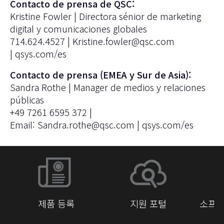
Contacto de prensa de QSC:
Kristine Fowler | Directora sénior de marketing
digital y comunicaciones globales
714.624.4527 |
Kristine.fowler@qsc.com
|
qsys.com/es
Contacto de prensa (EMEA y Sur de Asia):
Sandra Rothe | Manager de medios y relaciones
públicas
+49 7261 6595 372 |
Email:
Sandra.rothe@qsc.com
|
qsys.com/es
제품 등록
지원 포털
소프트