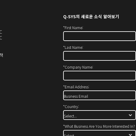
Q‑SYS
의 새로운 소식 알아보기
*
First Name:
오
C
디
오
C
오
디
*
Last Name:
(새
오
창
(새
(새
정책
에
창
창
서
에
으
*
Company Name:
열
서
로
기)
열
열
기)
기)
*
Email Address:
*
Country:
*
What Business Are You More Interested In?