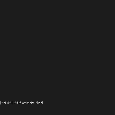
(새
(새
(새
쿠키 정책
현대판 노예금지법 성명서
창
창
창
으
으
으
로
로
로