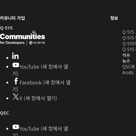
(새
커뮤니티 가입
정보
창
Q-SYS
Q-SY
으
Q-
(새
Q-SYS
로
SYS
창
Q-SY
열
Q-SY
개
으
기)
(새
채용
LinkedIn
(새
발
로
창
뉴스
창
YouTube (새 창에서 열
에
QSC와
에
자
열
서
(
Acuity
기)
서
열
커
기)
Facebook (새 창에서 열
열
기)
뮤
기)
기)
니
X (새 창에서 열기)
기
티
오
QSC
디
YouTube (새 창에서 열
기)
오