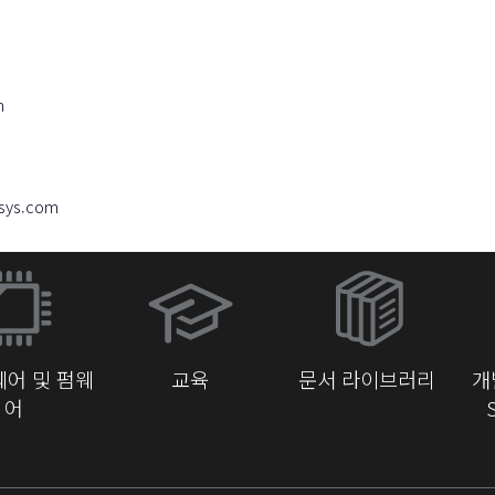
m
sys.com
(새
창
에
서
어 및 펌웨
교육
문서 라이브러리
개
열
어
기)