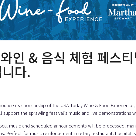
데이 와인 & 음식 체험 페
입니다.
nounce its sponsorship of the
USA Today Wine & Food Experience
,
ill support the sprawling festival’s music and live demonstrations w
 local music and scheduled announcements will be processed, ma
ns
. Perfect for music reinforcement in retail, restaurant, hospital