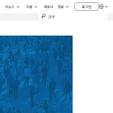
Open 리소스
Open 지원
Open 정보
로그인
리소스
지원
파트너
정보
언
로
어
그
검
QSYS.com (English)
인
India (English)
색
Deutsch
제
Español
출
Français
日本語
한국어
China (中文)