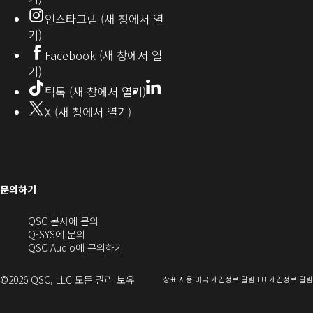
인스타그램 (새 창에서 열
(새
기)
창
Facebook (새 창에서 열
기)
에
LinkedIn
(새
틱톡 (새 창에서 열기)
창
서
X (새 창에서 열기)
에
열
서
열
기)
기)
문의하기
(새
QSC 본사에 문의
창
Q-SYS에 문의
으
(새
QSC Audio에 문의하기
로
창
열
에
©2026 QSC, LLC 모든 권리 보유
(새
(새
상표 사용
미국 개인정보 알림
EU 개인정보 알림
기)
서
창
창
열
으
으
로
로