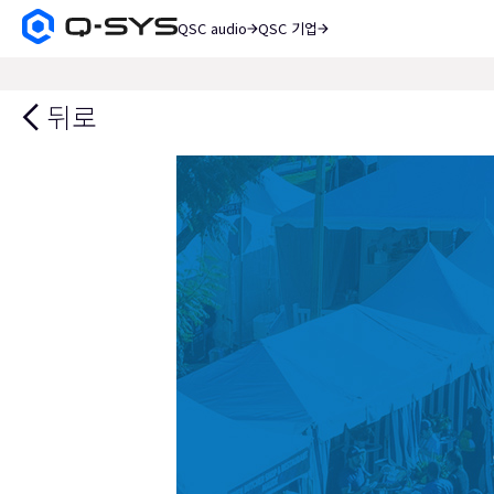
QSC audio
QSC 기업
Q-
SYS
검
오
색
디
뒤로
오
제
품
홈
페
이
지