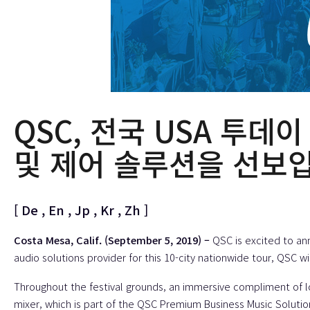
QSC, 전국 USA 투
및 제어 솔루션을 선보
[
De
,
En
,
Jp
,
Kr
,
Zh
]
Costa Mesa, Calif. (September 5, 2019) –
QSC is excited to an
audio solutions provider for this 10-city nationwide tour, QSC w
Throughout the festival grounds, an immersive compliment of
mixer, which is part of the
QSC Premium Business Music Solutio