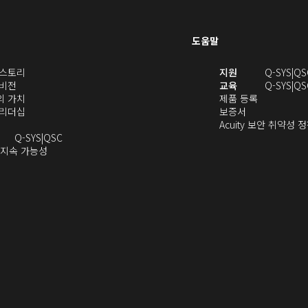
도움말
(새
(새
S 스토리
지원
Q-SYS
QS
(새
창
창
 비전
교육
Q-SYS
QS
창
으
(새
(새
에
S의 가치
제품 등록
으
로
창
(새
(새
창
서
S 리더십
보증서
로
열
으
창
창
에
열
Acuity 보안 취약성 
열
기)
로
으
오
으
서
기)
Q-SYS
QSC
기)
열
로
(새
디
로
열
 지속 가능성
새
기)
열
창
오
열
림)
창
기)
에
(새
기)
으
서
창
로
열
에
열
기)
서
)
열
기)