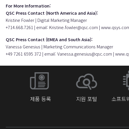
For More Information:
QSC Press Contact (North America and Asia):
Kristine Fowler | Digital Marketing Manager
+714.668.7261 | email:
Kristine.fowler@qsc.com
|
www.qsys.co
QSC Press Contact (EMEA and South Asia):
Vanessa Genesius | Marketing Communications Manager
+49 7261 6595 372 | email:
Vanessa.genesius@qsc.com
|
www.q
제품 등록
지원 포털
소프트웨