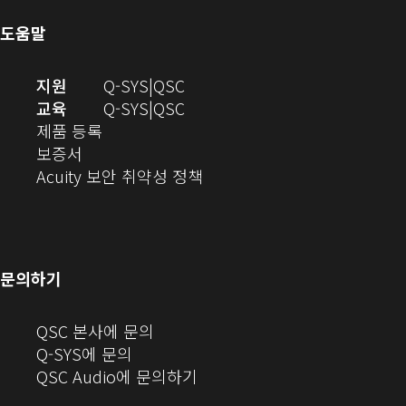
열
기)
서
도움말
기)
열
기)
(새
오
지원
Q-SYS
QSC
창
디
오
교육
Q-SYS
QSC
(새
에
오
디
제품 등록
(새
창
서
(새
오
보증서
창
에
열
창
(새
(새
Acuity 보안 취약성 정책
으
서
기)
에
창
창
로
열
서
에
으
열
림)
열
서
로
기)
기)
열
열
문의하기
기)
기)
(새
QSC 본사에 문의
창
Q-SYS에 문의
으
(새
QSC Audio에 문의하기
로
창