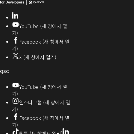
니
SYS
창
티
개
으
LinkedIn
(새
발
로
창
YouTube (새 창에서 열
에
자
열
기)
서
커
기)
Facebook (새 창에서 열
열
뮤
기)
기)
니
X (새 창에서 열기)
티
오
QSC
디
YouTube (새 창에서 열
기)
오
인스타그램 (새 창에서 열
(새
기)
창
Facebook (새 창에서 열
기)
에
LinkedIn
(새
틱톡 (새 창에서 열기)