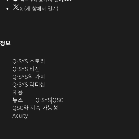
창
서
X (새 창에서 열기)
에
열
서
열
기)
기)
(새
정보
창
으
(새
Q-SYS 스토리
로
(새
창
Q-SYS 비전
열
창
으
(새
Q-SYS의 가치
기)
으
로
창
(새
Q-SYS 리더십
(새
로
열
으
창
채용
창
열
기)
로
으
오
뉴스
Q-SYS
QSC
에
기)
열
로
(새
디
QSC와 지속 가능성
서
(새
기)
열
창
오
Acuity
열
창
기)
에
(새
기)
으
서
창
로
열
에