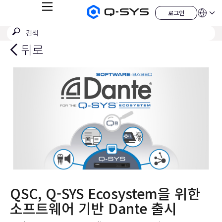
메
로그인
Q-
언
로
뉴
어
SYS
그
검
검
오
인
QSYS.com (English)
색
디
색
India (English)
뒤로
오
제
제
Deutsch
출
품
Español
홈
Français
페
이
日本語
지
한국어
China (中文)
QSC, Q-SYS Ecosystem을 위한
소프트웨어 기반 Dante 출시