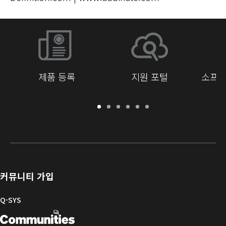
제품 등록
지원 포털
소프트
보
지
소
교
문
개
증
원
프
육
서
발
/
포
트
라
자
등
털
웨
이
를
록
어
브
위
및
러
한
커뮤니티 가입
펌
리
Q-
웨
SYS
Q-SYS
어
커
Q-
(새
뮤