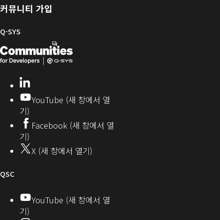
및
러
한
커뮤니티 가입
펌
리
Q-
웨
SYS
Q-SYS
어
커
Q-
(새
뮤
니
SYS
창
티
개
으
LinkedIn
(새
발
로
창
YouTube (새 창에서 열
에
자
열
기)
서
커
기)
Facebook (새 창에서 열
열
뮤
기)
기)
니
X (새 창에서 열기)
티
오
QSC
디
YouTube (새 창에서 열
기)
오