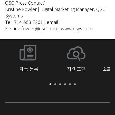
QSC Press Contact:
Kristine Fowler | Digital Marketing Manager, QSC
Systems
Tel: 714-668-7261 | email:
kristine.fowler@qsc.com
|
www.qsys.com
제품 등록
지원 포털
소프트
보
지
소
교
문
개
증
원
프
육
서
발
/
포
트
라
자
등
털
웨
이
를
록
어
브
위