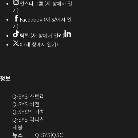
인스타그램 (새 창에서 열
(새
기)
창
Facebook (새 창에서 열
기)
에
LinkedIn
(새
틱톡 (새 창에서 열기)
창
서
X (새 창에서 열기)
에
열
서
열
기)
기)
(새
정보
창
으
(새
Q-SYS 스토리
로
(새
창
Q-SYS 비전
열
창
으
(새
Q-SYS의 가치
기)
으
로
창
(새
Q-SYS 리더십
(새
로
열
으
창
채용
창
열
기)
로
으
오
뉴스
Q-SYS
QSC