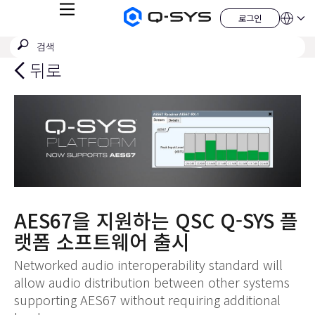
메
로그인
Q-
언
로
뉴
어
SYS
그
검
검
오
인
QSYS.com (English)
색
디
색
India (English)
뒤로
오
제
제
Deutsch
출
품
Español
홈
Français
페
이
日本語
지
한국어
China (中文)
AES67을 지원하는 QSC Q-SYS 플
랫폼 소프트웨어 출시
Networked audio interoperability standard will
allow audio distribution between other systems
supporting AES67 without requiring additional