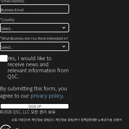
*
Email Address:
*
Country:
*
What Business Are You More Interested In?
*
Yes, I would like to
receive news and
relevant information from
QSC.
By submitting this form, you
agree to our
privacy policy
.
SIGN UP
©2026 QSC, LLC 모든 권리 보유
(새
(새
(새
(새
(새
상표 사용
미국 개인정보 알림
EU 개인정보 알림
쿠키 정책
현대판 노예금지법 성명서
창
창
창
창
창
(새
으
으
으
으
으