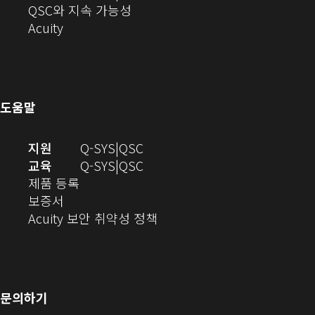
에
기)
열
로
(새
디
QSC와 지속 가능성
서
(새
기)
열
창
오
Acuity
열
창
기)
에
(새
기)
으
서
창
로
열
에
열
기)
서
도움말
기)
열
기)
(새
오
지원
Q-SYS
QSC
창
디
오
교육
Q-SYS
QSC
(새
에
오
디
제품 등록
(새
창
서
(새
오
보증서
창
에
열
창
(새
(새
Acuity 보안 취약성 정책
으
서
기)
에
창
창
로
열
서
에
으
열
림)
열
서
로
기)
기)
열
열
문의하기
기)
기)