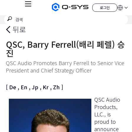
메
로그인
Q-
언
로
뉴
어
SYS
그
검
검
오
인
QSYS.com (English)
색
디
색
India (English)
뒤로
오
제
제
Deutsch
출
품
Español
QSC, Barry Ferrell(배리 페렐) 승
홈
Français
페
진
이
日本語
지
한국어
QSC Audio Promotes Barry Ferrell to Senior Vice
China (中文)
President and Chief Strategy Officer
[
De
,
En
,
Jp
,
Kr
,
Zh
]
QSC Audio
Products,
LLC
., is
proud to
announce