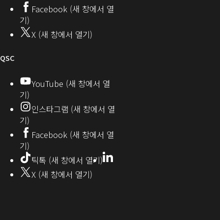
커
기)
Facebook (새 창에서 열
열
뮤
기)
기)
니
X (새 창에서 열기)
티
오
QSC
디
YouTube (새 창에서 열
기)
오
인스타그램 (새 창에서 열
(새
기)
창
Facebook (새 창에서 열
기)
에
LinkedIn
(새
틱톡 (새 창에서 열기)
창
서
X (새 창에서 열기)
에
열
서
열
기)
기)