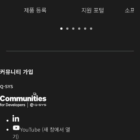
제품 등록
지원 포털
소프트
보
지
소
교
문
개
증
원
프
육
서
발
/
포
트
라
자
등
털
웨
이
를
록
어
브
위
및
러
한
커뮤니티 가입
펌
리
Q-
웨
SYS
Q-SYS
어
커
Q-
(새
뮤
니
SYS
창
티
개
으
LinkedIn
(새
발
로
창
YouTube (새 창에서 열
에
자
열
기)
서