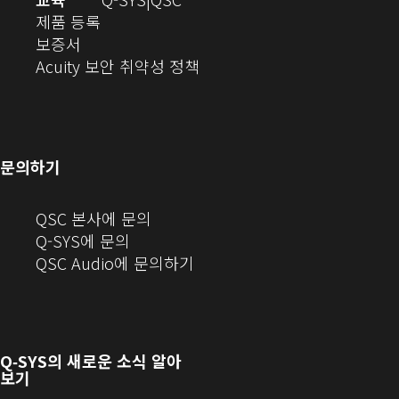
(새
에
오
디
제품 등록
(새
창
서
(새
오
보증서
창
에
열
창
(새
(새
Acuity 보안 취약성 정책
으
서
기)
에
창
창
로
열
서
에
으
열
림)
열
서
로
기)
기)
열
열
문의하기
기)
기)
(새
QSC 본사에 문의
창
Q-SYS에 문의
으
(새
QSC Audio에 문의하기
로
창
열
에
기)
서
열
Q‑SYS
의 새로운 소식 알아
기)
보기