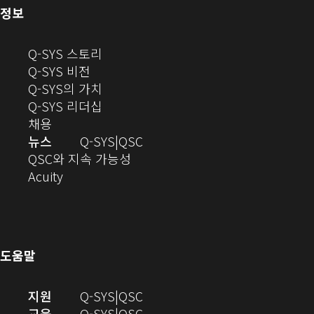
(새
정보
창
으
(새
Q-SYS 스토리
로
(새
창
Q-SYS 비전
열
창
으
(새
Q-SYS의 가치
기)
으
로
창
(새
Q-SYS 리더십
(새
로
열
으
창
채용
창
열
기)
로
으
오
뉴스
Q-SYS
QSC
에
기)
열
로
(새
디
QSC와 지속 가능성
서
(새
기)
열
창
오
Acuity
열
창
기)
에
(새
기)
으
서
창
로
열
에
열
기)
서
도움말
기)
열
기)
(새
오
지원
Q-SYS
QSC
창
디
오
교육
Q-SYS
QSC