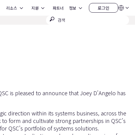
Open 리소스
Open 지원
Open 정보
로그인
리소스
지원
파트너
정보
언
로
어
그
검
QSYS.com (English)
인
India (English)
색
Deutsch
제
Español
출
Français
日本語
한국어
China (中文)
QSC is pleased to announce that Joey D’Angelo has
gic direction within its systems business, across the
k to form and cultivate strong partnerships in QSC’s
or QSC’s portfolio of systems solutions.