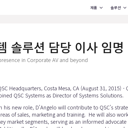
Open 제품
Open 솔루션
제품
솔루션
스템 솔루션 담당 이사 임명
presence in Corporate AV and beyond
QSC Headquarters, Costa Mesa, CA (August 31, 2015) - 
joined QSC Systems as Director of Systems Solutions.
n his new role, D’Angelo will contribute to QSC’s strate
areas of sales, marketing and training. He will also wor
key market segments, serving as an informed advocate f