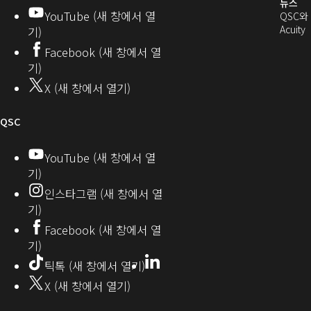
발
로
창
뉴스
창
YouTube (새 창에서 열
에
QSC와
에
자
열
서
(
Acuity
기)
서
열
커
기)
Facebook (새 창에서 열
열
기)
뮤
기)
기)
니
X (새 창에서 열기)
기
티
오
QSC
디
YouTube (새 창에서 열
기)
오
인스타그램 (새 창에서 열
(새
기)
창
Facebook (새 창에서 열
기)
에
LinkedIn
(새
틱톡 (새 창에서 열기)
창
서
X (새 창에서 열기)
에
열
서