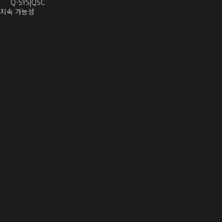
열
기)
로
으
오
으
서
기)
Q-SYS
QSC
기)
열
로
(새
디
로
열
 지속 가능성
새
기)
열
창
오
열
림)
창
기)
에
(새
기)
으
서
창
로
열
에
열
기)
서
)
열
기)