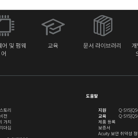
(새
창
에
서
어 및 펌웨
교육
문서 라이브러리
개
열
어
기)
도움말
(새
(새
S 스토리
지원
Q-SYS
QS
(새
창
창
 비전
교육
Q-SYS
QS
창
으
(새
(새
에
S의 가치
제품 등록
으
로
창
(새
(새
창
서
S 리더십
보증서
로
열
으
창
창
에
열
Acuity 보안 취약성 