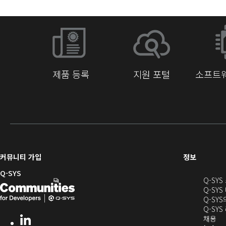
제품 등록
지원 포털
소프트웨
(새
커뮤니티 가입
정보
창
Q-SYS
Q-SY
으
Q-
(새
Q-SYS
로
SYS
창
Q-SY
열
Q-SY
개
으
기)
(새
채용
LinkedIn
(새