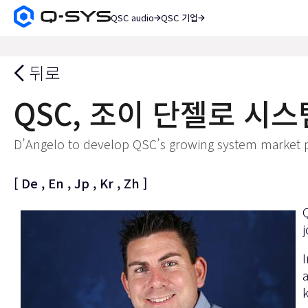
QSC audio
QSC 기업
Q-
SYS
검
오
색
디
뒤로
오
제
QSC, 조이 단젤로 시
품
홈
페
D’Angelo to develop QSC’s growing system market 
이
지
[
De
,
En
,
Jp
,
Kr
,
Zh
]
I