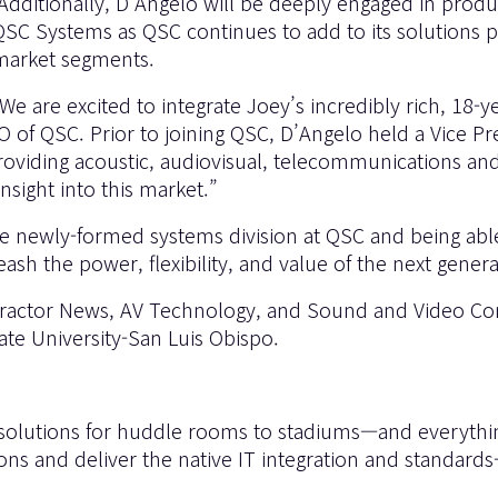
Additionally, D’Angelo will be deeply engaged in prod
QSC Systems as QSC continues to add to its solutions p
market segments.
“We are excited to integrate Joey’s incredibly rich, 18-
of QSC. Prior to joining QSC, D’Angelo held a Vice Pres
oviding acoustic, audiovisual, telecommunications and s
nsight into this market.”
the newly-formed systems division at QSC and being abl
sh the power, flexibility, and value of the next genera
ntractor News, AV Technology, and Sound and Video Con
tate University-San Luis Obispo.
 solutions for huddle rooms to stadiums—and everythi
tions and deliver the native IT integration and standar