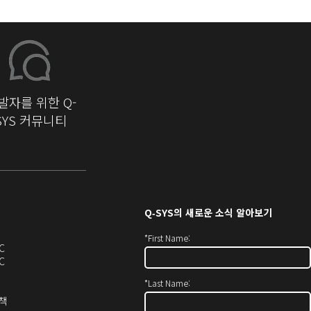
발자를 위한 Q-
SYS 커뮤니티
Q‑SYS
의 새로운 소식 알아보기
*
First Name:
오
C
디
오
C
오
디
*
Last Name:
(새
오
창
(새
(새
정책