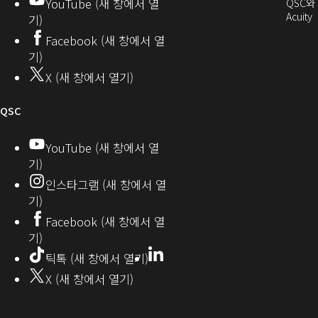
YouTube (새 창에서 열
에
QSC와
에
자
열
서
(
Acuity
기)
서
열
커
기)
Facebook (새 창에서 열
열
기)
뮤
기)
기)
니
X (새 창에서 열기)
기
티
오
QSC
디
YouTube (새 창에서 열
기)
오
인스타그램 (새 창에서 열
(새
기)
창
Facebook (새 창에서 열
기)
에
LinkedIn
(새
틱톡 (새 창에서 열기)
창
서
X (새 창에서 열기)
에
열
서