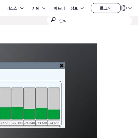
Open 리소스
Open 지원
Open 정보
로그인
리소스
지원
파트너
정보
언
로
어
그
검
QSYS.com (English)
인
India (English)
색
Deutsch
제
Español
출
Français
日本語
한국어
China (中文)