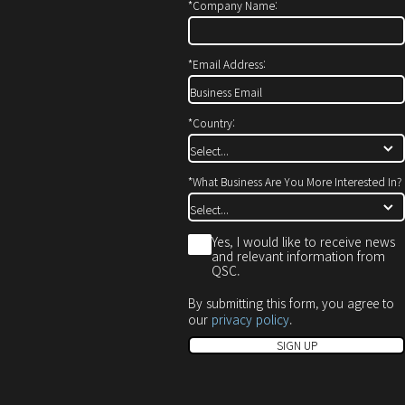
서
에
으
*
Company Name:
열
서
로
기)
열
열
기)
기)
*
Email Address:
*
Country:
*
What Business Are You More Interested In?
*
Yes, I would like to receive news
and relevant information from
QSC.
By submitting this form, you agree to
our
privacy policy
.
SIGN UP