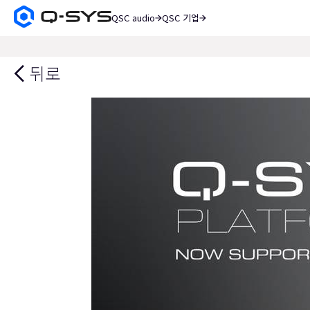
QSC audio
QSC 기업
Q-
SYS
검
오
색
디
뒤로
오
제
품
홈
페
이
지