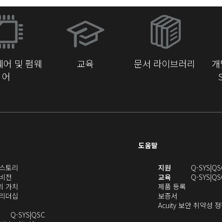
(새
창
에
서
어 및 펌웨
교육
문서 라이브러리
개
열
어
기)
도움말
(새
(새
S 스토리
지원
Q-SYS
QS
(새
창
창
 비전
교육
Q-SYS
QS
창
으
(새
(새
에
S의 가치
제품 등록
으
로
창
(새
(새
창
서
S 리더십
보증서
로
열
으
창
창
에
열
Acuity 보안 취약성 
열
기)
로
으
오
으
서
기)
Q-SYS
QSC