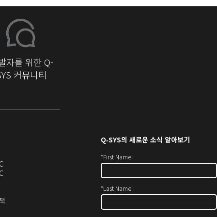
발자를 위한 Q-
SYS 커뮤니티
Q‑SYS
의 새로운 소식 알아보기
*
First Name:
오
C
디
오
C
오
디
*
Last Name:
(새
오
창
(새
(새
정책
에
창
창