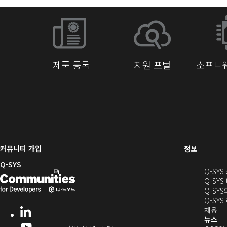
제품 등록
지원 포털
소프트웨
(새
커뮤니티 가입
정보
창
Q-SYS
Q-SY
으
Q-
(새
Q-SYS
로
SYS
창
Q-SY
열
Q-SY
개
으
기)
(새
채용
LinkedIn
(새
발
로
창
뉴스
창