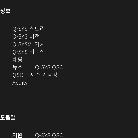
기)
(새
정보
창
으
(새
Q-SYS 스토리
로
(새
창
Q-SYS 비전
열
창
으
(새
Q-SYS의 가치
기)
으
로
창
(새
Q-SYS 리더십
(새
로
열
으
창
채용
창
열
기)
로
으
오
뉴스
Q-SYS
QSC
에
기)
열
로
(새
디
QSC와 지속 가능성
서
(새
기)
열
창
오
Acuity
열
창
기)
에
(새
기)
으
서
창
로
열
에
열
기)
서
도움말
기)
열
기)
(새
오
지원
Q-SYS
QSC