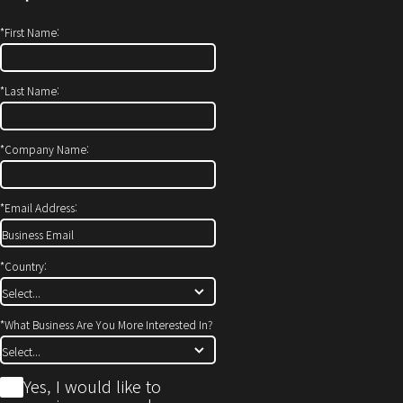
*
First Name:
*
Last Name:
*
Company Name:
*
Email Address:
*
Country:
*
What Business Are You More Interested In?
*
Yes, I would like to