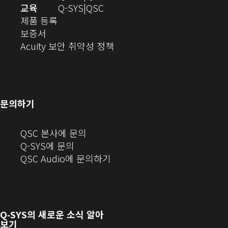
창
디
오
교육
Q-SYS
QSC
(새
에
오
디
제품 등록
(새
창
서
(새
오
보증서
창
에
열
창
(새
(새
Acuity 보안 취약성 정책
으
서
기)
에
창
창
로
열
서
에
으
열
림)
열
서
로
기)
기)
열
열
문의하기
기)
기)
(새
QSC 본사에 문의
창
Q-SYS에 문의
으
(새
QSC Audio에 문의하기
로
창
열
에
기)
서
열
Q‑SYS
의 새로운 소식 알아
기)
보기