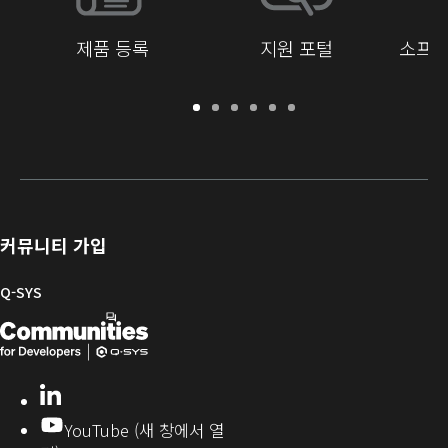
제품 등록
지원 포털
소프트
보
지
소
교
문
개
증
원
프
육
서
발
/
포
트
라
자
등
털
웨
이
를
록
어
브
위
및
러
한
커뮤니티 가입
펌
리
Q-
웨
SYS
Q-SYS
어
커
Q-
(새
뮤
니
SYS
창
티
개
으
LinkedIn
(새
발
로
창
YouTube (새 창에서 열
에
자
열