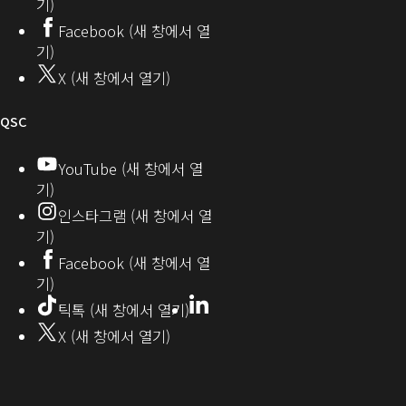
기)
서
커
기)
Facebook (새 창에서 열
열
뮤
기)
기)
니
X (새 창에서 열기)
티
오
QSC
디
YouTube (새 창에서 열
기)
오
인스타그램 (새 창에서 열
(새
기)
창
Facebook (새 창에서 열
기)
에
LinkedIn
(새
틱톡 (새 창에서 열기)
창
서
X (새 창에서 열기)
에
열
서
열
기)