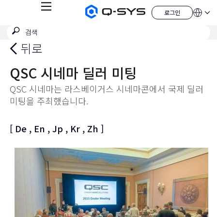
메
로그인
Q-
언
로
뉴
어
SYS
그
검
검
오
인
QSYS.com (English)
색
디
색
India (English)
뒤로
오
제
제
Deutsch
출
품
Español
QSC 시네마 딜러 미팅
홈
Français
페
이
日本語
QSC 시네마는 라스베이거스 시네마콘에서 국제 딜러
지
한국어
미팅을 주최했습니다.
China (中文)
[
De
,
En
,
Jp
,
Kr
,
Zh
]