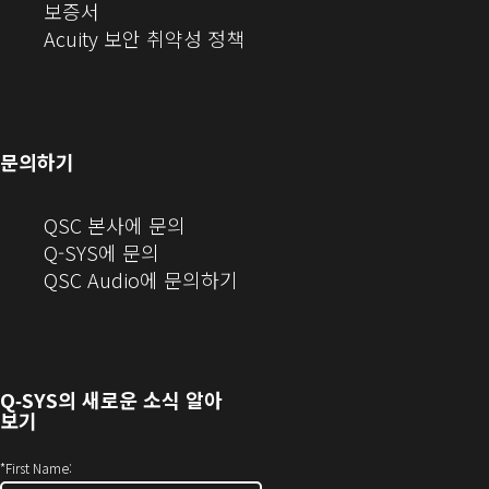
(새
창
서
(새
오
보증서
창
에
열
창
(새
(새
Acuity 보안 취약성 정책
으
서
기)
에
창
창
로
열
서
에
으
열
림)
열
서
로
기)
기)
열
열
문의하기
기)
기)
(새
QSC 본사에 문의
창
Q-SYS에 문의
으
(새
QSC Audio에 문의하기
로
창
열
에
기)
서
열
Q‑SYS
의 새로운 소식 알아
기)
보기
*
First Name: