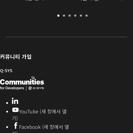
보
지
소
교
문
개
증
원
프
육
서
발
/
포
트
라
자
등
털
웨
이
를
록
어
브
위
및
러
한
커뮤니티 가입
펌
리
Q-
웨
SYS
Q-SYS
어
커
Q-
(새
뮤
니
SYS
창
티
개
으
LinkedIn
(새
발
로
창
YouTube (새 창에서 열
에
자
열
기)
서
커
기)
Facebook (새 창에서 열
열