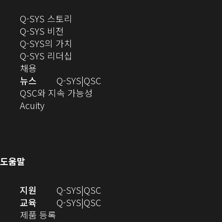
창
으
(새
Q-SYS 스토리
로
(새
창
Q-SYS 비전
열
창
으
(새
Q-SYS의 가치
기)
으
로
창
(새
Q-SYS 리더십
(새
로
열
으
창
채용
창
열
기)
로
으
오
뉴스
Q-SYS
QSC
에
기)
열
로
(새
디
QSC와 지속 가능성
서
(새
기)
열
창
오
Acuity
열
창
기)
에
(새
기)
으
서
창
로
열
에
열
기)
서
도움말
기)
열
기)
(새
오
지원
Q-SYS
QSC
창
디
오
교육
Q-SYS
QSC
(새
에
오
디
제품 등록