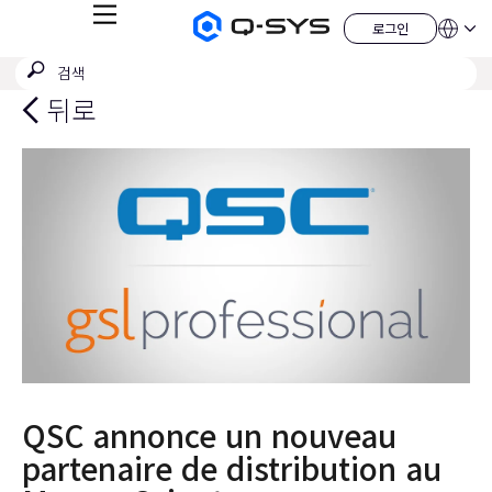
메
로그인
Q-
언
로
뉴
어
SYS
그
검
검
오
인
QSYS.com (English)
색
디
색
India (English)
뒤로
오
제
제
Deutsch
출
품
Español
홈
Français
페
이
日本語
지
한국어
China (中文)
QSC annonce un nouveau
partenaire de distribution au