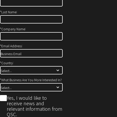
*
Last Name:
*
Company Name:
*
Email Address:
*
Country:
*
What Business Are You More Interested In?
*
Yes, I would like to
receive news and
relevant information from
QSC.