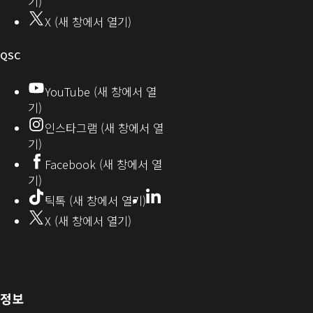
뮤
기)
기)
니
X (새 창에서 열기)
티
오
QSC
디
YouTube (새 창에서 열
기)
오
인스타그램 (새 창에서 열
(새
기)
창
Facebook (새 창에서 열
기)
에
LinkedIn
(새
틱톡 (새 창에서 열기)
창
서
X (새 창에서 열기)
에
열
서
열
기)
기)
(새
정보