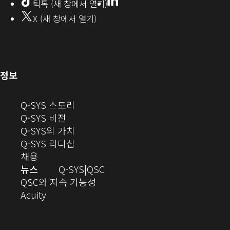
틱톡 (새 창에서 열기)
창
서
X (새 창에서 열기)
에
열
서
열
기)
기)
(새
정보
창
으
(새
Q-SYS 스토리
로
(새
창
Q-SYS 비전
열
창
으
(새
Q-SYS의 가치
기)
으
로
창
(새
Q-SYS 리더십
(새
로
열
으
창
채용
창
열
기)
로
으
오
뉴스
Q-SYS
QSC
에
기)
열
로
(새
디
QSC와 지속 가능성
서
(새
기)
열
창
오
Acuity
열
창
기)
에
(새
기)
으
서
창