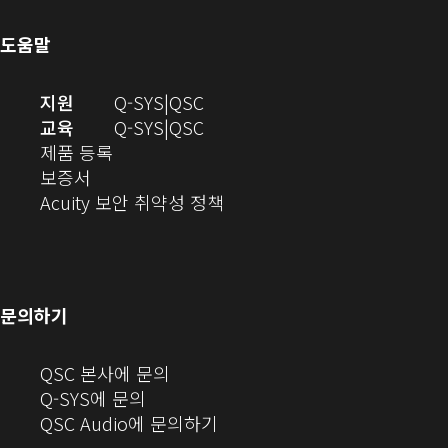
로
열
에
열
기)
서
도움말
기)
열
기)
(새
오
지원
Q-SYS
QSC
창
디
오
교육
Q-SYS
QSC
(새
에
오
디
제품 등록
(새
창
서
(새
오
보증서
창
에
열
창
(새
(새
Acuity 보안 취약성 정책
으
서
기)
에
창
창
로
열
서
에
으
열
림)
열
서
로
기)
기)
열
열
문의하기
기)
기)
(새
QSC 본사에 문의
창
Q-SYS에 문의
으
(새
QSC Audio에 문의하기
로
창