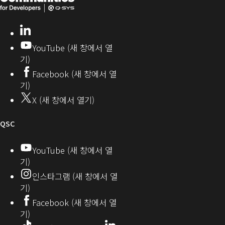
니
SYS
창
티
개
으
LinkedIn
(새
발
로
창
YouTube (새 창에서 열
에
자
열
기)
서
커
기)
Facebook (새 창에서 열
열
뮤
기)
기)
니
X (새 창에서 열기)
티
오
QSC
디
YouTube (새 창에서 열
기)
오
인스타그램 (새 창에서 열
(새
기)
창
Facebook (새 창에서 열
기)
에
LinkedIn
(새