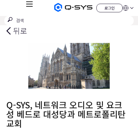
메
로그인
Q-
언
로
뉴
어
SYS
그
검
검
오
인
QSYS.com (English)
색
디
색
India (English)
뒤로
오
제
제
Deutsch
출
품
Español
홈
Français
페
이
日本語
지
한국어
China (中文)
Q-SYS, 네트워크 오디오 및 요크
성 베드로 대성당과 메트로폴리탄
교회