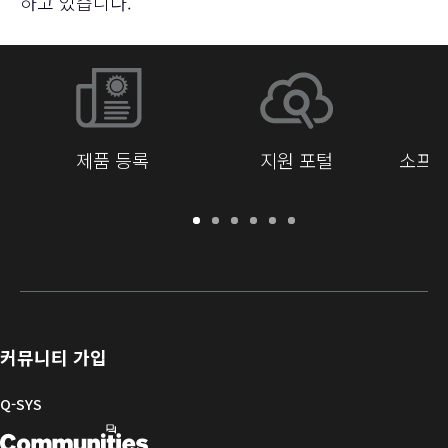
하고 있습니다."
제품 등록
지원 포털
소프트
보
지
소
교
문
개
증
원
프
육
서
발
/
포
트
라
자
등
털
웨
이
를
록
어
브
위
및
러
한
커뮤니티 가입
펌
리
Q-
웨
SYS
Q-SYS
어
커
Q-
(새
뮤