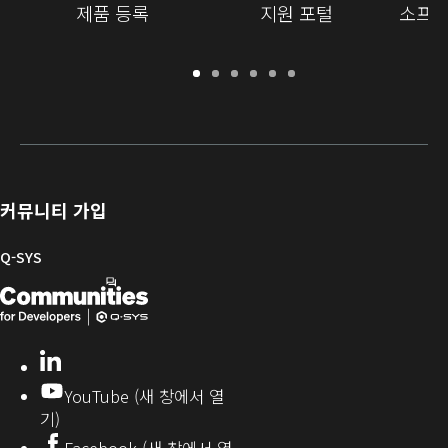
제품 등록
지원 포털
소프트
보
지
소
교
문
개
증
원
프
육
서
발
/
포
트
라
자
등
털
웨
이
를
록
어
브
위
및
러
한
커뮤니티 가입
펌
리
Q-
웨
SYS
Q-SYS
어
커
Q-
(새
뮤
니
SYS
창
티
개
으
LinkedIn
(새
발
로
창
YouTube (새 창에서 열
에
자
열
기)
서
커
기)
Facebook (새 창에서 열