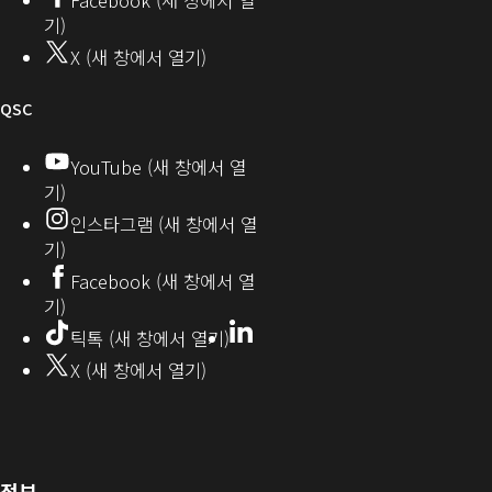
열
뮤
기)
기)
니
X (새 창에서 열기)
티
오
QSC
디
YouTube (새 창에서 열
기)
오
인스타그램 (새 창에서 열
(새
기)
창
Facebook (새 창에서 열
기)
에
LinkedIn
(새
틱톡 (새 창에서 열기)
창
서
X (새 창에서 열기)
에
열
서
열
기)
기)
(새
정보