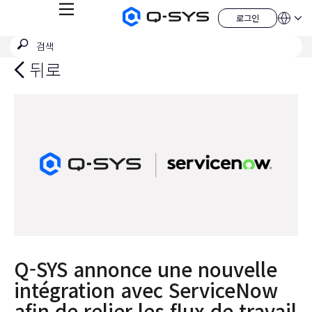
메
로그인
Q-
언
로
뉴
어
SYS
그
검
검
오
인
QSYS.com (English)
색
디
색
India (English)
뒤로
오
제
제
Deutsch
출
품
Español
홈
Français
페
이
日本語
지
한국어
China (中文)
Q-SYS annonce une nouvelle
intégration avec ServiceNow
afin de relier les flux de travail