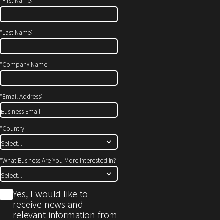
*
First Name:
*
Last Name:
*
Company Name:
*
Email Address:
*
Country:
*
What Business Are You More Interested In?
*
Yes, I would like to
receive news and
relevant information from