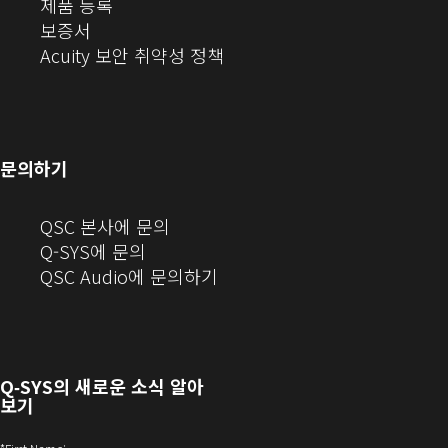
(새
에
오
디
제품 등록
(새
창
서
(새
오
보증서
창
에
열
창
(새
(새
Acuity 보안 취약성 정책
으
서
기)
에
창
창
로
열
서
에
으
열
림)
열
서
로
기)
기)
열
열
문의하기
기)
기)
(새
QSC 본사에 문의
창
Q-SYS에 문의
으
(새
QSC Audio에 문의하기
로
창
열
에
기)
서
열
Q‑SYS
의 새로운 소식 알아
기)
보기