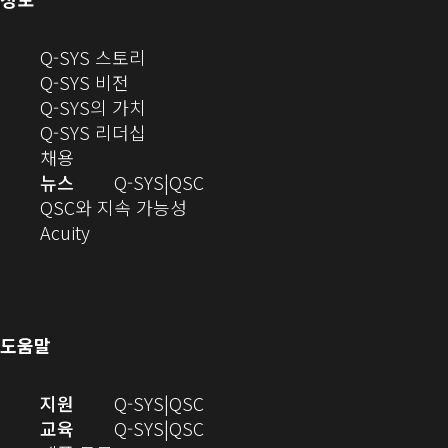
창
으
(새
Q-SYS 스토리
로
(새
창
Q-SYS 비전
열
창
으
(새
Q-SYS의 가치
기)
으
로
창
(새
Q-SYS 리더십
(새
로
열
으
창
채용
창
열
기)
로
으
오
뉴스
Q-SYS
QSC
에
기)
열
로
(새
디
QSC와 지속 가능성
서
(새
기)
열
창
오
Acuity
열
창
기)
에
(새
기)
으
서
창
로
열
에
열
기)
서
도움말
기)
열
기)
(새
오
지원
Q-SYS
QSC
창
디
오
교육
Q-SYS
QSC