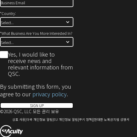
*
Country:
*
What Business Are You More Interested In?
*
Yes, I would like to
receive news and
relevant information from
QSC.
By submitting this form, you
agree to our
privacy policy
.
SIGN UP
©2026 QSC, LLC 모든 권리 보유
(새
(새
(새
(새
(새
상표 사용
미국 개인정보 알림
EU 개인정보 알림
쿠키 정책
현대판 노예금지법 성명서
창
창
창
창
창
(새
으
으
으
으
으
로
로
로
로
로
창
열
열
열
열
열