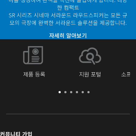
한 컴팩트
SR 시리즈 시네마 서라운드 라우드스피커는 모든 규
모의 극장에 완벽한 서라운드 솔루션을 제공합니다.
자세히 알아보기
제품 등록
지원 포털
소프트
보
지
소
교
문
개
증
원
프
육
서
발
/
포
트
라
자
등
털
웨
이
를
록
어
브
위
및
러
한
커뮤니티 가입