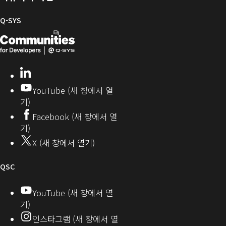
펌
리
Q-
웨
SYS
Q-SYS
어
커
Q-
(새
뮤
니
SYS
창
티
개
으
LinkedIn
(새
발
로
창
YouTube (새 창에서 열
에
자
열
기)
서
커
기)
Facebook (새 창에서 열
열
뮤
기)
기)
니
X (새 창에서 열기)
티
오
QSC
디
YouTube (새 창에서 열
기)
오
인스타그램 (새 창에서 열
(새