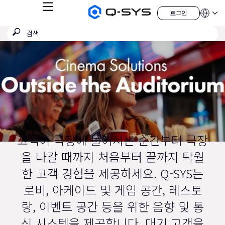
메
로그인
Q-
언
로
뉴
어
SYS
그
검
검
오
인
QSYS.com (English)
색
디
색
India (English)
현
오
제
제
Deutsch
재
출
품
Español
홈
슬
Français
페
이
日本語
라
지
한국어
이
China (中文)
드:
1
고객이 극장에 들어서는 순간부터 극장
/
을 나갈 때까지 처음부터 끝까지 탁월
1
한 고객 경험을 제공하세요. Q-SYS는
로비, 아케이드 및 게임 공간, 레스토
랑, 이벤트 공간 등을 위한 음향 및 통
신 시스템을 제공합니다. 대기 고객을