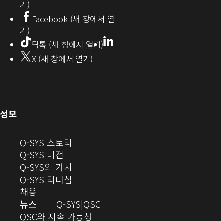
기)
창
Facebook (새 창에서 열
기)
에
LinkedIn
(새
틱톡 (새 창에서 열기)
창
서
X (새 창에서 열기)
에
열
서
열
기)
기)
(새
정보
창
으
(새
Q-SYS 스토리
로
(새
창
Q-SYS 비전
열
창
으
(새
Q-SYS의 가치
기)
으
로
창
(새
Q-SYS 리더십
(새
로
열
으
창
채용
창
열
기)
로
으
오
뉴스
Q-SYS
QSC
에
기)
열
로
(새
디
QSC와 지속 가능성