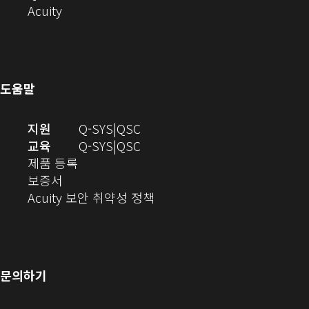
서
(새
기)
열
창
오
Acuity
열
창
기)
에
(새
기)
으
서
창
로
열
에
열
기)
서
도움말
기)
열
기)
(새
오
지원
Q-SYS
QSC
창
디
오
교육
Q-SYS
QSC
(새
에
오
디
제품 등록
(새
창
서
(새
오
보증서
창
에
열
창
(새
(새
Acuity 보안 취약성 정책
으
서
기)
에
창
창
로
열
서
에
으
열
림)
열
서
로
기)
기)
열
열
문의하기
기)
기)