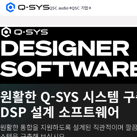
QSC audio
QSC 기업
Q-
SYS
검
오
색
디
현
오
재
제
품
슬
홈
라
페
이
이
지
드:
1
원활한 Q-SYS 시스템 
/
1
DSP 설계 소프트웨어
원활한 통합을 지원하도록 설계된 직관적이며 깔끔한
스템을 구축해 보십시오.