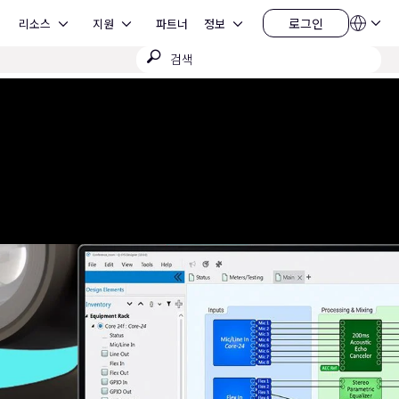
Open 리소스
Open 지원
Open 정보
로그인
리소스
지원
파트너
정보
언
로
어
그
검
QSYS.com (English)
인
India (English)
색
Deutsch
제
Español
출
Français
日本語
한국어
China (中文)