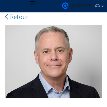
메
Q-
언
뉴
어
SYS
오
Retour
QSYS.com (English)
디
India (English)
오
Deutsch
제
Español
품
홈
Français
페
日本語
이
지
한국어