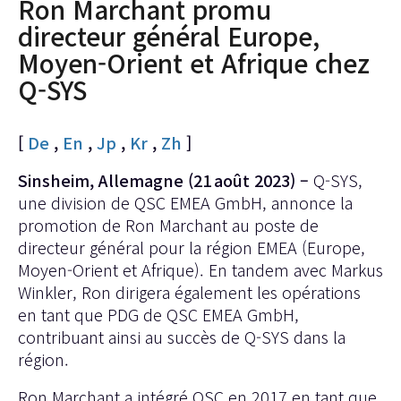
Ron Marchant promu
directeur général Europe,
Moyen-Orient et Afrique chez
Q-SYS
[
De
,
En
,
Jp
,
Kr
,
Zh
]
Sinsheim, Allemagne (21 août 2023) –
Q-SYS,
une division de QSC EMEA GmbH, annonce la
promotion de Ron Marchant au poste de
directeur général pour la région EMEA (Europe,
Moyen-Orient et Afrique). En tandem avec Markus
Winkler, Ron dirigera également les opérations
en tant que PDG de QSC EMEA GmbH,
contribuant ainsi au succès de Q-SYS dans la
région.
Ron Marchant a intégré QSC en 2017 en tant que