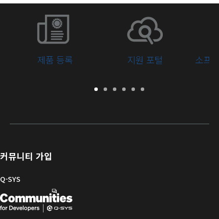
제품 등록
지원 포털
소프트
보
지
소
교
문
개
증
원
프
육
서
발
/
포
트
라
자
등
털
웨
이
를
록
어
브
위
및
러
한
커뮤니티 가입
펌
리
Q-
웨
SYS
Q-SYS
어
커
Q-
(새
뮤
니
SYS
창
티