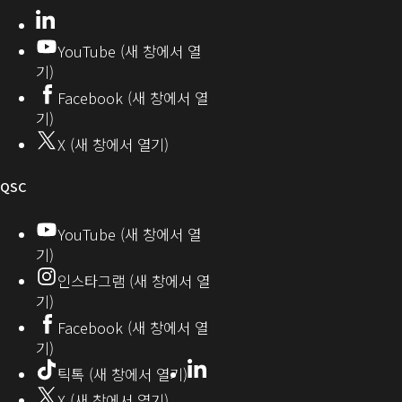
개
으
LinkedIn
(새
발
로
창
YouTube (새 창에서 열
에
자
열
기)
서
커
기)
Facebook (새 창에서 열
열
뮤
기)
기)
니
X (새 창에서 열기)
티
오
QSC
디
YouTube (새 창에서 열
기)
오
인스타그램 (새 창에서 열
(새
기)
창
Facebook (새 창에서 열
기)
에
LinkedIn
(새
틱톡 (새 창에서 열기)
창
서
X (새 창에서 열기)