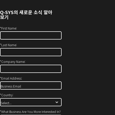
기)
서
열
Q‑SYS
의 새로운 소식 알아
기)
보기
*
First Name:
*
Last Name:
*
Company Name:
*
Email Address:
*
Country:
*
What Business Are You More Interested In?