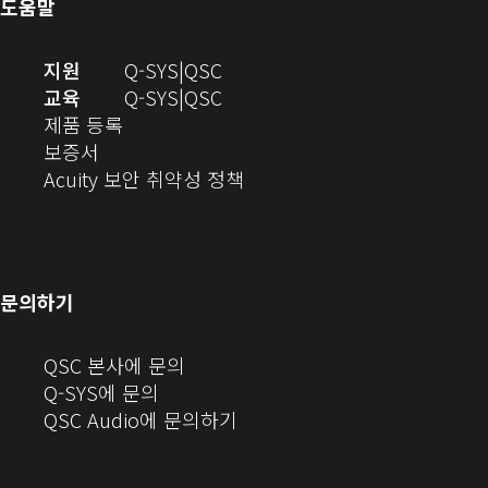
도움말
기)
열
기)
(새
오
지원
Q-SYS
QSC
창
디
오
교육
Q-SYS
QSC
(새
에
오
디
제품 등록
(새
창
서
(새
오
보증서
창
에
열
창
(새
(새
Acuity 보안 취약성 정책
으
서
기)
에
창
창
로
열
서
에
으
열
림)
열
서
로
기)
기)
열
열
문의하기
기)
기)
(새
QSC 본사에 문의
창
Q-SYS에 문의
으
(새
QSC Audio에 문의하기
로
창
열
에