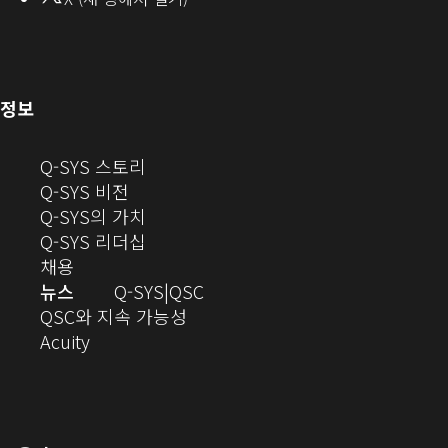
에
열
서
열
기)
기)
(새
정보
창
으
(새
Q-SYS 스토리
로
(새
창
Q-SYS 비전
열
창
으
(새
Q-SYS의 가치
기)
으
로
창
(새
Q-SYS 리더십
(새
로
열
으
창
채용
창
열
기)
로
으
오
뉴스
Q-SYS
QSC
에
기)
열
로
(새
디
QSC와 지속 가능성
서
(새
기)
열
창
오
Acuity
열
창
기)
에
(새
기)
으
서
창
로
열
에
열
기)
서