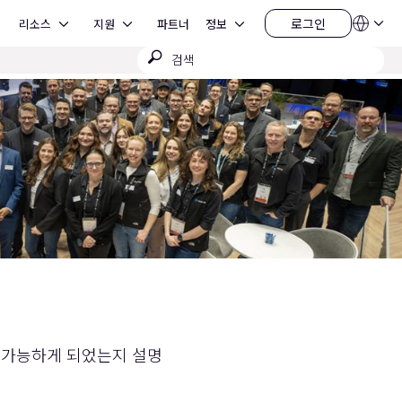
Open 리소스
Open 지원
Open 정보
로그인
리소스
지원
파트너
정보
언
로
어
그
검
QSYS.com (English)
인
India (English)
색
Deutsch
제
Español
출
Français
日本語
한국어
China (中文)
게 가능하게 되었는지 설명