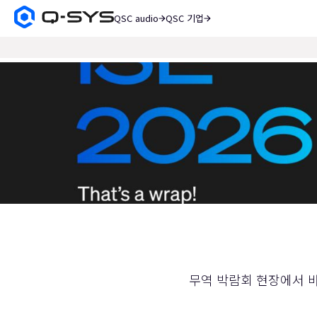
QSC audio
QSC 기업
Q-
SYS
검
오
색
디
현
오
재
제
품
슬
홈
라
페
이
이
지
드:
1
/
1
무역 박람회 현장에서 바